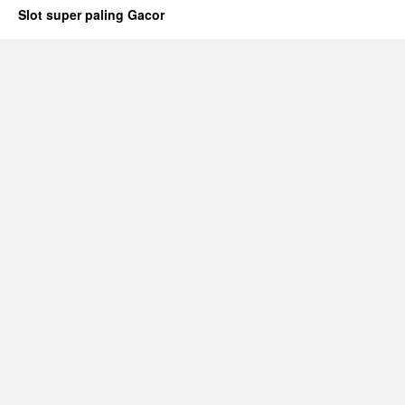
Slot super paling Gacor