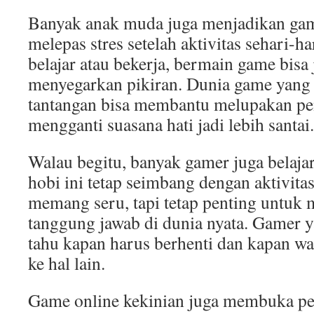
Banyak anak muda juga menjadikan gam
melepas stres setelah aktivitas sehari-ha
belajar atau bekerja, bermain game bisa 
menyegarkan pikiran. Dunia game yang
tantangan bisa membantu melupakan pe
mengganti suasana hati jadi lebih santai.
Walau begitu, banyak gamer juga belaja
hobi ini tetap seimbang dengan aktivita
memang seru, tapi tetap penting untuk 
tanggung jawab di dunia nyata. Gamer y
tahu kapan harus berhenti dan kapan w
ke hal lain.
Game online kekinian juga membuka pe