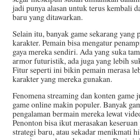
jadi punya alasan untuk terus kembali 
baru yang ditawarkan.
Selain itu, banyak game sekarang yang p
karakter. Pemain bisa mengatur penampi
gaya mereka sendiri. Ada yang suka tam
armor futuristik, ada juga yang lebih su
Fitur seperti ini bikin pemain merasa l
karakter yang mereka gunakan.
Fenomena streaming dan konten game j
game online makin populer. Banyak gam
pengalaman bermain mereka lewat video
Penonton bisa ikut merasakan keseruan 
strategi baru, atau sekadar menikmati hi