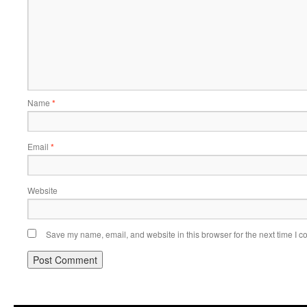
Name
*
Email
*
Website
Save my name, email, and website in this browser for the next time I 