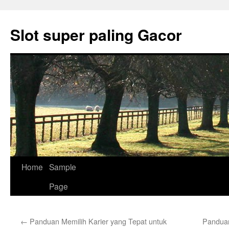
Skip
to
Slot super paling Gacor
content
Home
Sample
Page
←
Panduan Memilih Karier yang Tepat untuk
Panduan