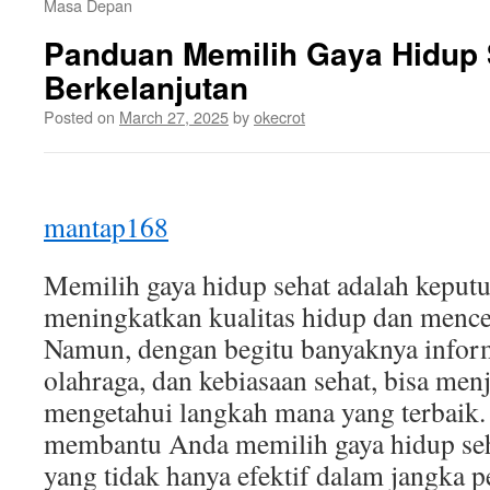
Masa Depan
Panduan Memilih Gaya Hidup 
Berkelanjutan
Posted on
March 27, 2025
by
okecrot
mantap168
Memilih gaya hidup sehat adalah keput
meningkatkan kualitas hidup dan mence
Namun, dengan begitu banyaknya informa
olahraga, dan kebiasaan sehat, bisa menj
mengetahui langkah mana yang terbaik. 
membantu Anda memilih gaya hidup seha
yang tidak hanya efektif dalam jangka p