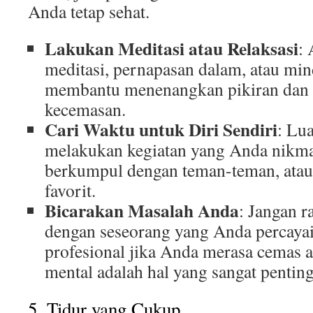
Anda tetap sehat.
Lakukan Meditasi atau Relaksasi
: 
meditasi, pernapasan dalam, atau min
membantu menenangkan pikiran dan
kecemasan.
Cari Waktu untuk Diri Sendiri
: Lu
melakukan kegiatan yang Anda nikma
berkumpul dengan teman-teman, ata
favorit.
Bicarakan Masalah Anda
: Jangan r
dengan seseorang yang Anda percayai
profesional jika Anda merasa cemas a
mental adalah hal yang sangat penting
5. Tidur yang Cukup