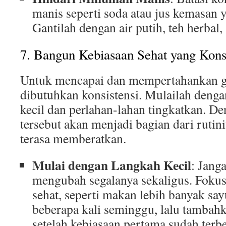
manis seperti soda atau jus kemasan y
Gantilah dengan air putih, teh herbal,
7. Bangun Kebiasaan Sehat yang Kons
Untuk mencapai dan mempertahankan ga
dibutuhkan konsistensi. Mulailah denga
kecil dan perlahan-lahan tingkatkan. D
tersebut akan menjadi bagian dari rutin
terasa memberatkan.
Mulai dengan Langkah Kecil
: Jang
mengubah segalanya sekaligus. Fokus
sehat, seperti makan lebih banyak say
beberapa kali seminggu, lalu tambahk
setelah kebiasaan pertama sudah terb