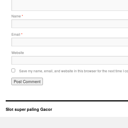
Name
*
Email
*
Website
Save my name, email, and website in this browser for the next time I 
Slot super paling Gacor