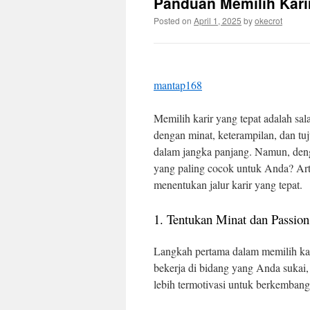
Panduan Memilih Kari
Posted on
April 1, 2025
by
okecrot
mantap168
Memilih karir yang tepat adalah sal
dengan minat, keterampilan, dan t
dalam jangka panjang. Namun, deng
yang paling cocok untuk Anda? Ar
menentukan jalur karir yang tepat.
1. Tentukan Minat dan Passio
Langkah pertama dalam memilih kar
bekerja di bidang yang Anda sukai, 
lebih termotivasi untuk berkembang