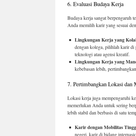
6. Evaluasi Budaya Kerja
Budaya kerja sangat berpengaruh t
Anda memilih karir yang sesuai deng
Lingkungan Kerja yang Kolab
dengan kolega, pilihlah karir d
teknologi atau agensi kreatif.
Lingkungan Kerja yang Mand
kebebasan lebih, pertimbangkan k
7. Pertimbangkan Lokasi dan M
Lokasi kerja juga mempengaruhi k
memerlukan Anda untuk sering berpi
lebih stabil dan berbasis di satu tem
Karir dengan Mobilitas Tingg
negeri, karir di bidang interna