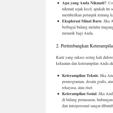
Apa yang Anda Nikmati?
: Co
nikmati sejak kecil, apakah itu s
memberikan petunjuk tentang ka
Eksplorasi Minat Baru
: Jika
berbagai bidang melalui magang,
menarik bagi Anda.
2. Pertimbangkan Keterampil
Karir yang sukses sering kali did
kekuatan dan keterampilan Anda a
Keterampilan Teknis
: Jika An
pemrograman, desain grafis, atau
rekayasa, atau riset.
Keterampilan Sosial
: Jika And
di bidang pemasaran, hubungan 
dan interpersonal sangat dibutu