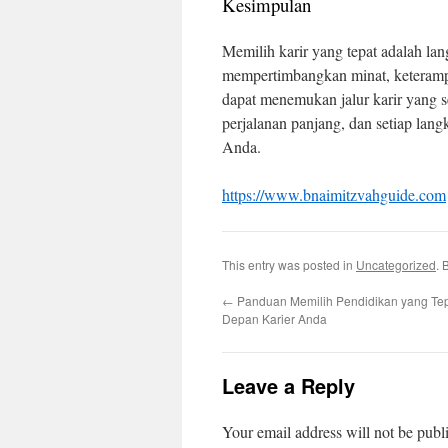
Kesimpulan
Memilih karir yang tepat adalah l
mempertimbangkan minat, keterampi
dapat menemukan jalur karir yang s
perjalanan panjang, dan setiap la
Anda.
https://www.bnaimitzvahguide.com
This entry was posted in
Uncategorized
. 
←
Panduan Memilih Pendidikan yang Tep
Depan Karier Anda
Leave a Reply
Your email address will not be publ