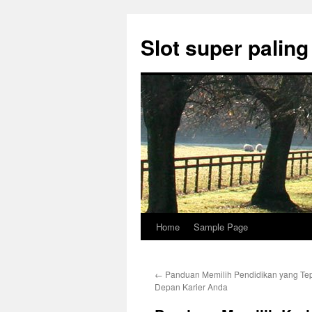
Skip
to
Slot super palin
content
Home
Sample Page
←
Panduan Memilih Pendidikan yang Tep
Depan Karier Anda