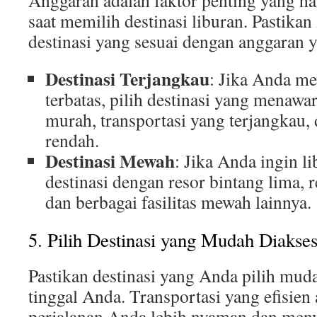
Anggaran adalah faktor penting yang h
saat memilih destinasi liburan. Pastika
destinasi yang sesuai dengan anggaran 
Destinasi Terjangkau
: Jika Anda me
terbatas, pilih destinasi yang menaw
murah, transportasi yang terjangkau,
rendah.
Destinasi Mewah
: Jika Anda ingin l
destinasi dengan resor bintang lima, r
dan berbagai fasilitas mewah lainnya.
5. Pilih Destinasi yang Mudah Diakse
Pastikan destinasi yang Anda pilih mud
tinggal Anda. Transportasi yang efisie
perjalanan Anda lebih nyaman dan men