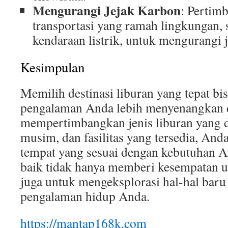
Mengurangi Jejak Karbon
: Pertim
transportasi yang ramah lingkungan, s
kendaraan listrik, untuk mengurangi 
Kesimpulan
Memilih destinasi liburan yang tepat b
pengalaman Anda lebih menyenangkan 
mempertimbangkan jenis liburan yang d
musim, dan fasilitas yang tersedia, An
tempat yang sesuai dengan kebutuhan A
baik tidak hanya memberi kesempatan un
juga untuk mengeksplorasi hal-hal bar
pengalaman hidup Anda.
https://mantap168k.com