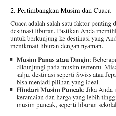
2. Pertimbangkan Musim dan Cuaca
Cuaca adalah salah satu faktor penting
destinasi liburan. Pastikan Anda memili
untuk berkunjung ke destinasi yang And
menikmati liburan dengan nyaman.
Musim Panas atau Dingin
: Beberapa
dikunjungi pada musim tertentu. Misa
salju, destinasi seperti Swiss atau J
bisa menjadi pilihan yang ideal.
Hindari Musim Puncak
: Jika Anda
keramaian dan harga yang lebih tinggi
musim puncak, seperti liburan sekolah