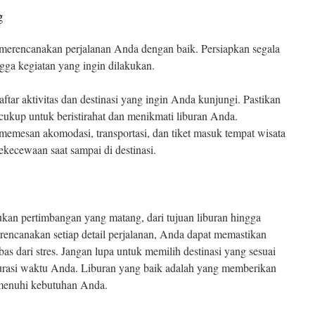
g
merencanakan perjalanan Anda dengan baik. Persiapkan segala
hingga kegiatan yang ingin dilakukan.
aftar aktivitas dan destinasi yang ingin Anda kunjungi. Pastikan
ukup untuk beristirahat dan menikmati liburan Anda.
 memesan akomodasi, transportasi, dan tiket masuk tempat wisata
ekecewaan saat sampai di destinasi.
kan pertimbangan yang matang, dari tujuan liburan hingga
rencanakan setiap detail perjalanan, Anda dapat memastikan
s dari stres. Jangan lupa untuk memilih destinasi yang sesuai
urasi waktu Anda. Liburan yang baik adalah yang memberikan
menuhi kebutuhan Anda.