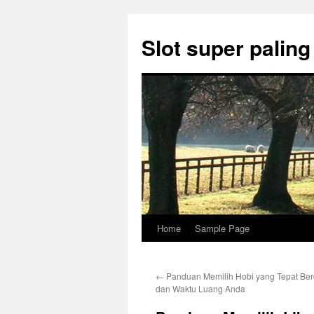
Skip
to
Slot super palin
content
Home
Sample Page
←
Panduan Memilih Hobi yang Tepat Ber
dan Waktu Luang Anda