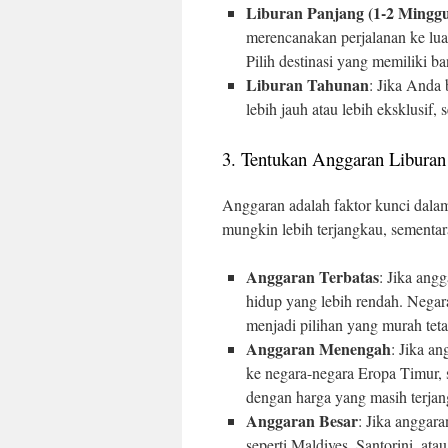
Liburan Panjang (1-2 Mingg
merencanakan perjalanan ke luar
Pilih destinasi yang memiliki ba
Liburan Tahunan
: Jika Anda 
lebih jauh atau lebih eksklusif, s
3. Tentukan Anggaran Libura
Anggaran adalah faktor kunci dalam
mungkin lebih terjangkau, sementa
Anggaran Terbatas
: Jika angg
hidup yang lebih rendah. Negar
menjadi pilihan yang murah tet
Anggaran Menengah
: Jika a
ke negara-negara Eropa Timur, 
dengan harga yang masih terjan
Anggaran Besar
: Jika anggara
seperti Maldives, Santorini, at