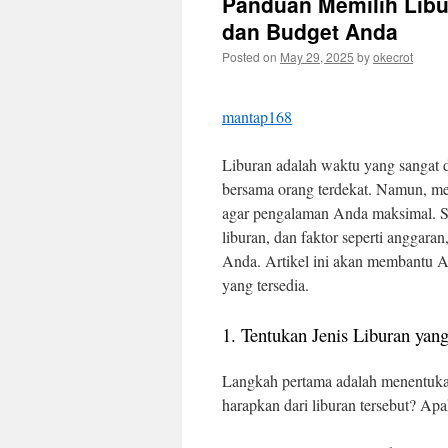
Panduan Memilih Libu
dan Budget Anda
Posted on
May 29, 2025
by
okecrot
mantap168
Liburan adalah waktu yang sangat 
bersama orang terdekat. Namun, me
agar pengalaman Anda maksimal. Se
liburan, dan faktor seperti anggara
Anda. Artikel ini akan membantu A
yang tersedia.
1. Tentukan Jenis Liburan yan
Langkah pertama adalah menentukan
harapkan dari liburan tersebut? Apa