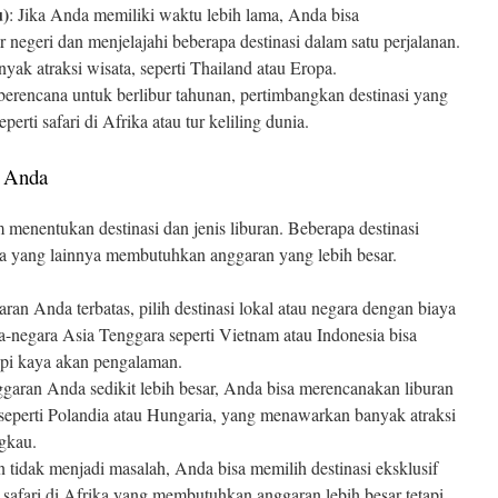
u)
: Jika Anda memiliki waktu lebih lama, Anda bisa
 negeri dan menjelajahi beberapa destinasi dalam satu perjalanan.
nyak atraksi wisata, seperti Thailand atau Eropa.
berencana untuk berlibur tahunan, pertimbangkan destinasi yang
eperti safari di Afrika atau tur keliling dunia.
n Anda
 menentukan destinasi dan jenis liburan. Beberapa destinasi
ra yang lainnya membutuhkan anggaran yang lebih besar.
aran Anda terbatas, pilih destinasi lokal atau negara dengan biaya
a-negara Asia Tenggara seperti Vietnam atau Indonesia bisa
api kaya akan pengalaman.
nggaran Anda sedikit lebih besar, Anda bisa merencanakan liburan
seperti Polandia atau Hungaria, yang menawarkan banyak atraksi
gkau.
n tidak menjadi masalah, Anda bisa memilih destinasi eksklusif
au safari di Afrika yang membutuhkan anggaran lebih besar tetapi