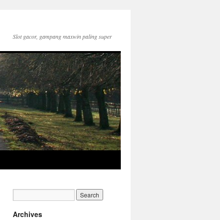
Slot gacor, gampang maxwin paling super
Archives