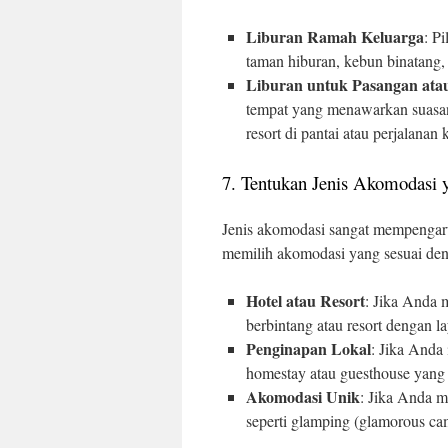
Liburan Ramah Keluarga
: P
taman hiburan, kebun binatang, 
Liburan untuk Pasangan atau
tempat yang menawarkan suasana
resort di pantai atau perjalanan
7. Tentukan Jenis Akomodasi 
Jenis akomodasi sangat mempengar
memilih akomodasi yang sesuai den
Hotel atau Resort
: Jika Anda 
berbintang atau resort dengan 
Penginapan Lokal
: Jika Anda
homestay atau guesthouse yang
Akomodasi Unik
: Jika Anda m
seperti glamping (glamorous cam