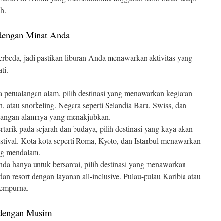
h.
i dengan Minat Anda
erbeda, jadi pastikan liburan Anda menawarkan aktivitas yang
ti.
a petualangan alam, pilih destinasi yang menawarkan kegiatan
h, atau snorkeling. Negara seperti Selandia Baru, Swiss, dan
dangan alamnya yang menakjubkan.
ertarik pada sejarah dan budaya, pilih destinasi yang kaya akan
estival. Kota-kota seperti Roma, Kyoto, dan Istanbul menawarkan
ng mendalam.
Anda hanya untuk bersantai, pilih destinasi yang menawarkan
, dan resort dengan layanan all-inclusive. Pulau-pulau Karibia atau
sempurna.
i dengan Musim