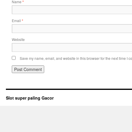
Name
*
Email
*
Website
Save my name, email, and website in this browser for the next time I 
Slot super paling Gacor