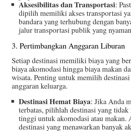
Aksesibilitas dan Transportasi
: Pas
dipilih memiliki akses transportasi y
bandara yang terhubung dengan bany
jalur transportasi publik yang nyaman
3. Pertimbangkan Anggaran Liburan
Setiap destinasi memiliki biaya yang be
biaya akomodasi hingga biaya makan da
wisata. Penting untuk memilih destinasi
anggaran keluarga.
Destinasi Hemat Biaya
: Jika Anda 
terbatas, pilihlah destinasi yang tid
tinggi untuk akomodasi atau makan. 
destinasi yang menawarkan banyak akti