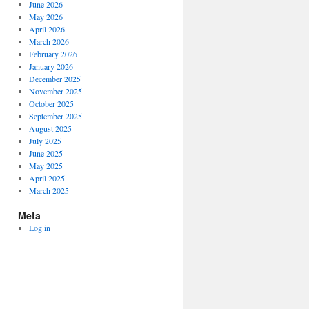
June 2026
May 2026
April 2026
March 2026
February 2026
January 2026
December 2025
November 2025
October 2025
September 2025
August 2025
July 2025
June 2025
May 2025
April 2025
March 2025
Meta
Log in