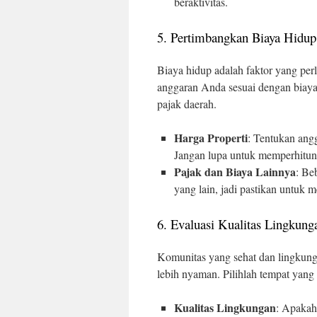
beraktivitas.
5. Pertimbangkan Biaya Hidup
Biaya hidup adalah faktor yang per
anggaran Anda sesuai dengan biaya t
pajak daerah.
Harga Properti
: Tentukan ang
Jangan lupa untuk memperhitun
Pajak dan Biaya Lainnya
: Be
yang lain, jadi pastikan untuk
6. Evaluasi Kualitas Lingkun
Komunitas yang sehat dan lingkung
lebih nyaman. Pilihlah tempat yang
Kualitas Lingkungan
: Apakah