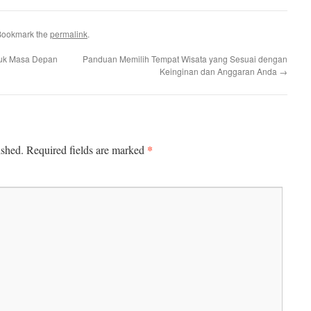
Bookmark the
permalink
.
tuk Masa Depan
Panduan Memilih Tempat Wisata yang Sesuai dengan
Keinginan dan Anggaran Anda
→
*
ished.
Required fields are marked