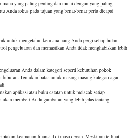
n mana yang paling penting dan mulai dengan yang paling
u Anda fokus pada tujuan yang benar-benar perlu dicapai.
aik untuk mengetahui ke mana uang Anda pergi setiap bulan.
ol pengeluaran dan memastikan Anda tidak menghabiskan lebih
pengeluaran Anda dalam kategori seperti kebutuhan pokok
an hiburan. Tentukan batas untuk masing-masing kategori agar
li.
nakan aplikasi atau buku catatan untuk melacak setiap
Ini akan memberi Anda gambaran yang lebih jelas tentang
ptakan keamanan finansial di masa depan. Meskipun terlihat