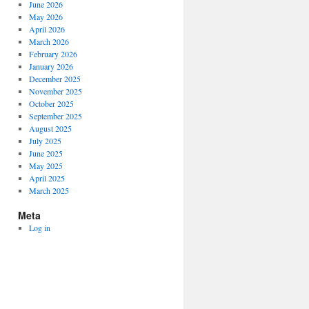
June 2026
May 2026
April 2026
March 2026
February 2026
January 2026
December 2025
November 2025
October 2025
September 2025
August 2025
July 2025
June 2025
May 2025
April 2025
March 2025
Meta
Log in