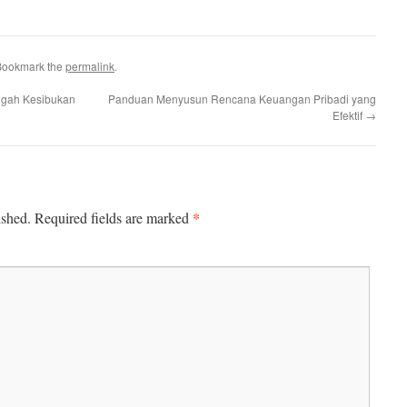
Bookmark the
permalink
.
ngah Kesibukan
Panduan Menyusun Rencana Keuangan Pribadi yang
Efektif
→
*
ished.
Required fields are marked