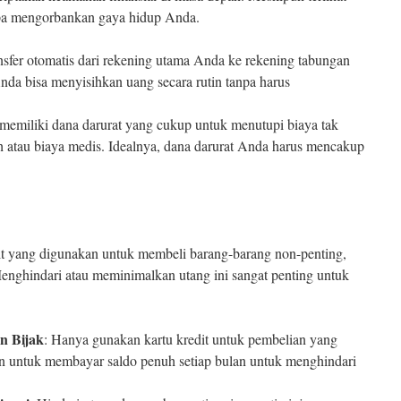
npa mengorbankan gaya hidup Anda.
ransfer otomatis dari rekening utama Anda ke rekening tabungan
Anda bisa menyisihkan uang secara rutin tanpa harus
 memiliki dana darurat yang cukup untuk menutupi biaya tak
ah atau biaya medis. Idealnya, dana darurat Anda harus mencakup
dit yang digunakan untuk membeli barang-barang non-penting,
enghindari atau meminimalkan utang ini sangat penting untuk
.
n Bijak
: Hanya gunakan kartu kredit untuk pembelian yang
n untuk membayar saldo penuh setiap bulan untuk menghindari