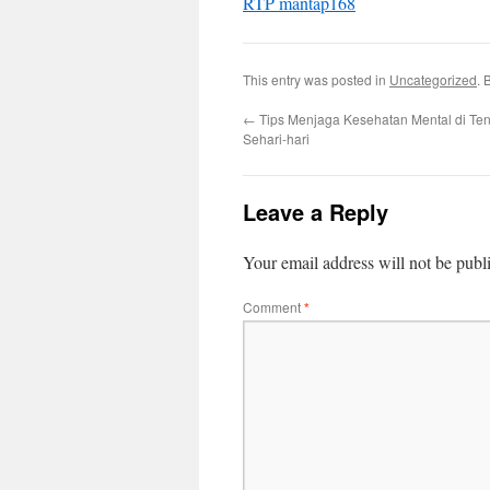
RTP mantap168
This entry was posted in
Uncategorized
. 
←
Tips Menjaga Kesehatan Mental di Te
Sehari-hari
Leave a Reply
Your email address will not be publ
Comment
*