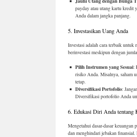
Jauhi Utang dengan Bunga T
payday atau utang kartu kredit
Anda dalam jangka panjang.
5. Investasikan Uang Anda
Investasi adalah cara terbaik untu
berinvestasi meskipun dengan jumla
Pilih Instrumen yang Sesuai
:
risiko Anda. Misalnya, saham u
tetap.
Diversifikasi Portofolio
: Janga
Diversifikasi portofolio Anda 
6. Edukasi Diri Anda tentang
Mengetahui dasar-dasar keuangan 
dan menghindari jebakan finansial.