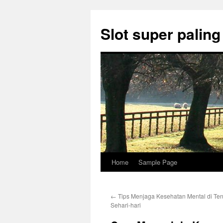
Skip
to
Slot super palin
content
Home
Sample Page
←
Tips Menjaga Kesehatan Mental di Te
Sehari-hari