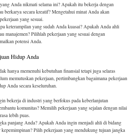
 yang Anda nikmati selama ini? Apakah itu bekerja dengan
au berkarya secara kreatif? Mengetahui minat Anda akan
ekerjaan yang sesuai.
Apa keterampilan yang sudah Anda kuasai? Apakah Anda ahli
tau manajemen? Pilihlah pekerjaan yang sesuai dengan
imalkan potensi Anda.
ujuan Hidup Anda
dak hanya memenuhi kebutuhan finansial tetapi juga selaras
belum memutuskan pekerjaan, pertimbangkan bagaimana pekerjaan
dup Anda secara keseluruhan.
in bekerja di industri yang berfokus pada keberlanjutan
embantu komunitas? Memilih pekerjaan yang sejalan dengan nilai
asa lebih puas.
ngka panjang Anda? Apakah Anda ingin menjadi ahli di bidang
alur kepemimpinan? Pilih pekerjaan yang mendukung tujuan jangka