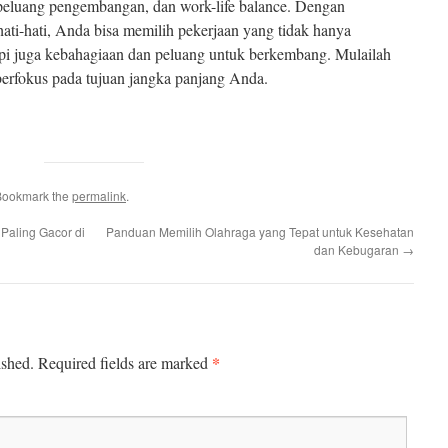
, peluang pengembangan, dan work-life balance. Dengan
ti-hati, Anda bisa memilih pekerjaan yang tidak hanya
api juga kebahagiaan dan peluang untuk berkembang. Mulailah
berfokus pada tujuan jangka panjang Anda.
Bookmark the
permalink
.
Paling Gacor di
Panduan Memilih Olahraga yang Tepat untuk Kesehatan
dan Kebugaran
→
*
ished.
Required fields are marked