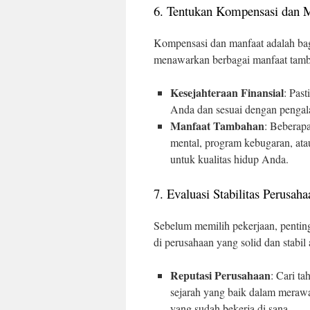
6. Tentukan Kompensasi dan M
Kompensasi dan manfaat adalah bagi
menawarkan berbagai manfaat tambah
Kesejahteraan Finansial
: Pas
Anda dan sesuai dengan pengala
Manfaat Tambahan
: Beberap
mental, program kebugaran, ata
untuk kualitas hidup Anda.
7. Evaluasi Stabilitas Perusaha
Sebelum memilih pekerjaan, penting
di perusahaan yang solid dan stabi
Reputasi Perusahaan
: Cari t
sejarah yang baik dalam meraw
yang sudah bekerja di sana.