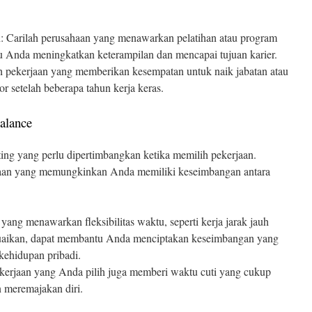
n
: Carilah perusahaan yang menawarkan pelatihan atau program
Anda meningkatkan keterampilan dan mencapai tujuan karier.
ih pekerjaan yang memberikan kesempatan untuk naik jabatan atau
ior setelah beberapa tahun kerja keras.
alance
ting yang perlu dipertimbangkan ketika memilih pekerjaan.
rjaan yang memungkinkan Anda memiliki keseimbangan antara
 yang menawarkan fleksibilitas waktu, seperti kerja jarak jauh
esuaikan, dapat membantu Anda menciptakan keseimbangan yang
 kehidupan pribadi.
ekerjaan yang Anda pilih juga memberi waktu cuti yang cukup
n meremajakan diri.