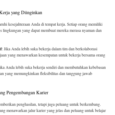
 Kerja yang Diinginkan
uhi kesejahteraan Anda di tempat kerja. Setiap orang memiliki
enis lingkungan yang dapat membuat mereka merasa nyaman dan
f
: Jika Anda lebih suka bekerja dalam tim dan berkolaborasi
erjaan yang menawarkan kesempatan untuk bekerja bersama orang
Jika Anda lebih suka bekerja sendiri dan membutuhkan kebebasan
aan yang memungkinkan fleksibilitas dan tanggung jawab
uang Pengembangan Karier
emberikan penghasilan, tetapi juga peluang untuk berkembang.
ang menawarkan jalur karier yang jelas dan peluang untuk belajar