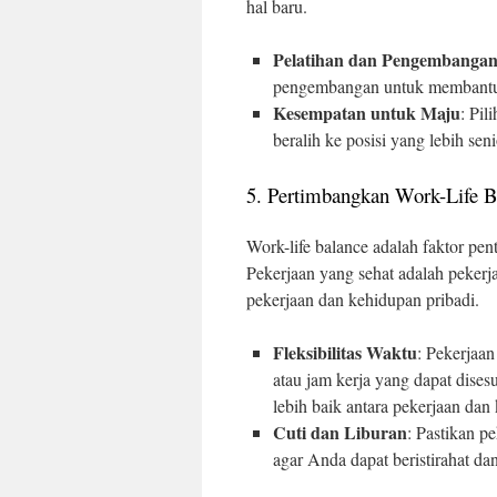
hal baru.
Pelatihan dan Pengembanga
pengembangan untuk membantu 
Kesempatan untuk Maju
: Pil
beralih ke posisi yang lebih sen
5. Pertimbangkan Work-Life B
Work-life balance adalah faktor pen
Pekerjaan yang sehat adalah peke
pekerjaan dan kehidupan pribadi.
Fleksibilitas Waktu
: Pekerjaan
atau jam kerja yang dapat dis
lebih baik antara pekerjaan dan
Cuti dan Liburan
: Pastikan p
agar Anda dapat beristirahat da