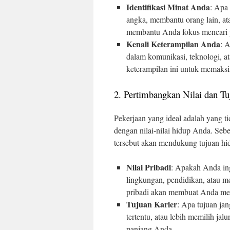
Identifikasi Minat Anda
: Apa
angka, membantu orang lain, at
membantu Anda fokus mencari p
Kenali Keterampilan Anda
: 
dalam komunikasi, teknologi, a
keterampilan ini untuk memaks
2. Pertimbangkan Nilai dan T
Pekerjaan yang ideal adalah yang ti
dengan nilai-nilai hidup Anda. Se
tersebut akan mendukung tujuan hi
Nilai Pribadi
: Apakah Anda ing
lingkungan, pendidikan, atau m
pribadi akan membuat Anda mer
Tujuan Karier
: Apa tujuan ja
tertentu, atau lebih memilih j
panjang Anda.