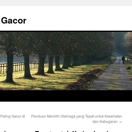
g Gacor
Paling Gacor di
Panduan Memilih Olahraga yang Tepat untuk Kesehatan
dan Kebugaran
→