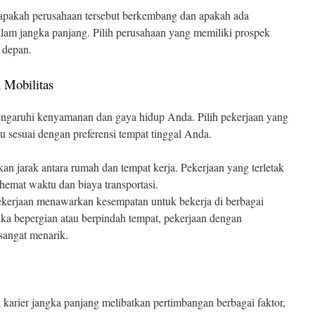
 apakah perusahaan tersebut berkembang dan apakah ada
lam jangka panjang. Pilih perusahaan yang memiliki prospek
 depan.
n Mobilitas
ngaruhi kenyamanan dan gaya hidup Anda. Pilih pekerjaan yang
 sesuai dengan preferensi tempat tinggal Anda.
kan jarak antara rumah dan tempat kerja. Pekerjaan yang terletak
emat waktu dan biaya transportasi.
ekerjaan menawarkan kesempatan untuk bekerja di berbagai
uka bepergian atau berpindah tempat, pekerjaan dengan
sangat menarik.
 karier jangka panjang melibatkan pertimbangan berbagai faktor,