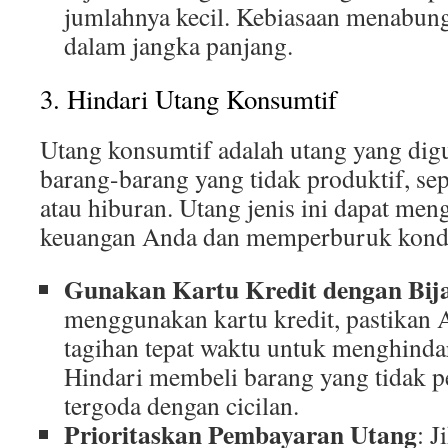
jumlahnya kecil. Kebiasaan menabung
dalam jangka panjang.
3. Hindari Utang Konsumtif
Utang konsumtif adalah utang yang di
barang-barang yang tidak produktif, se
atau hiburan. Utang jenis ini dapat men
keuangan Anda dan memperburuk kondi
Gunakan Kartu Kredit dengan Bij
menggunakan kartu kredit, pastikan
tagihan tepat waktu untuk menghindar
Hindari membeli barang yang tidak p
tergoda dengan cicilan.
Prioritaskan Pembayaran Utang
: 