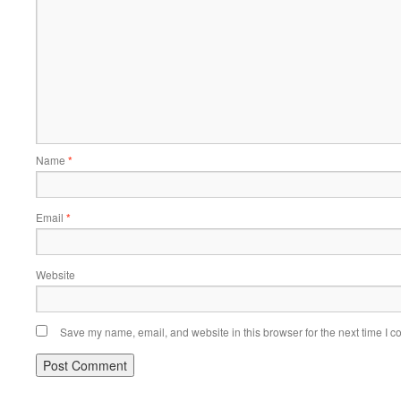
Name
*
Email
*
Website
Save my name, email, and website in this browser for the next time I 