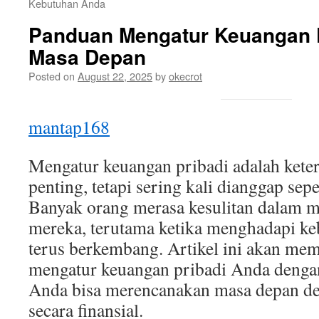
Kebutuhan Anda
Panduan Mengatur Keuangan P
Masa Depan
Posted on
August 22, 2025
by
okecrot
mantap168
Mengatur keuangan pribadi adalah kete
penting, tetapi sering kali dianggap sepe
Banyak orang merasa kesulitan dalam m
mereka, terutama ketika menghadapi k
terus berkembang. Artikel ini akan mem
mengatur keuangan pribadi Anda dengan 
Anda bisa merencanakan masa depan de
secara finansial.