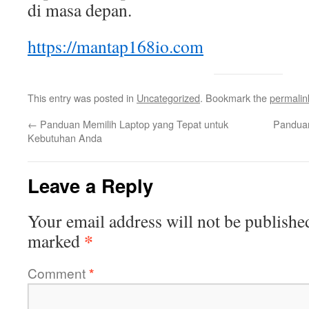
di masa depan.
https://mantap168io.com
This entry was posted in
Uncategorized
. Bookmark the
permalin
←
Panduan Memilih Laptop yang Tepat untuk
Panduan
Kebutuhan Anda
Leave a Reply
Your email address will not be publishe
*
marked
Comment
*