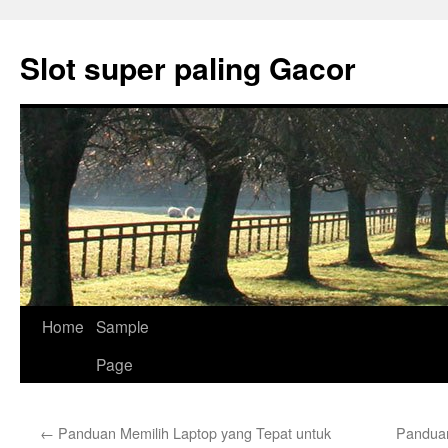
Skip
to
Slot super paling Gacor
content
Home
Sample
Page
←
Panduan Memilih Laptop yang Tepat untuk
Panduan