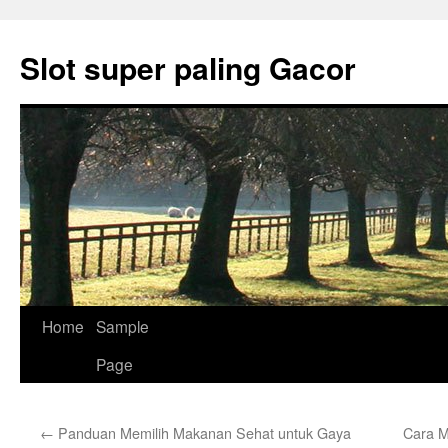
Skip
to
Slot super paling Gacor
content
Home
Sample
Page
←
Panduan Memilih Makanan Sehat untuk Gaya
Cara M