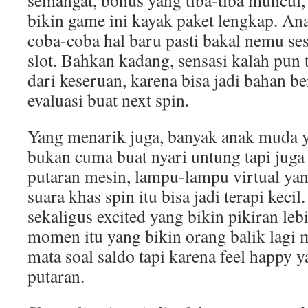
semangat, bonus yang tiba-tiba muncul,
bikin game ini kayak paket lengkap. A
coba-coba hal baru pasti bakal nemu ses
slot. Bahkan kadang, sensasi kalah pun 
dari keseruan, karena bisa jadi bahan b
evaluasi buat next spin.
Yang menarik juga, banyak anak muda y
bukan cuma buat nyari untung tapi juga 
putaran mesin, lampu-lampu virtual ya
suara khas spin itu bisa jadi terapi keci
sekaligus excited yang bikin pikiran leb
momen itu yang bikin orang balik lagi 
mata soal saldo tapi karena feel happy y
putaran.