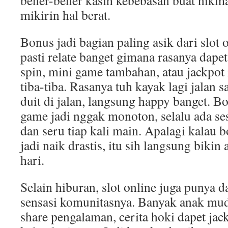
bener-bener kasih kebebasan buat nikm
mikirin hal berat.
Bonus jadi bagian paling asik dari slot
pasti relate banget gimana rasanya dapet 
spin, mini game tambahan, atau jackpo
tiba-tiba. Rasanya tuh kayak lagi jalan s
duit di jalan, langsung happy banget. Bo
game jadi nggak monoton, selalu ada se
dan seru tiap kali main. Apalagi kalau 
jadi naik drastis, itu sih langsung biki
hari.
Selain hiburan, slot online juga punya d
sensasi komunitasnya. Banyak anak mu
share pengalaman, cerita hoki dapet jac