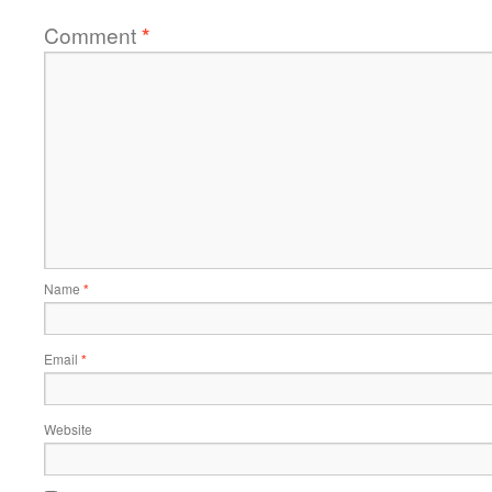
Comment
*
Name
*
Email
*
Website