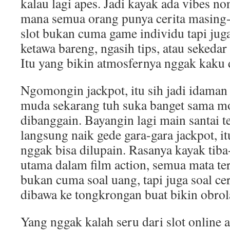
kalau lagi apes. Jadi kayak ada vibes no
mana semua orang punya cerita masing-
slot bukan cuma game individu tapi juga
ketawa bareng, ngasih tips, atau seked
Itu yang bikin atmosfernya nggak kaku d
Ngomongin jackpot, itu sih jadi idama
muda sekarang tuh suka banget sama m
dibanggain. Bayangin lagi main santai te
langsung naik gede gara-gara jackpot, 
nggak bisa dilupain. Rasanya kayak tiba-
utama dalam film action, semua mata ter
bukan cuma soal uang, tapi juga soal cer
dibawa ke tongkrongan buat bikin obro
Yang nggak kalah seru dari slot online 