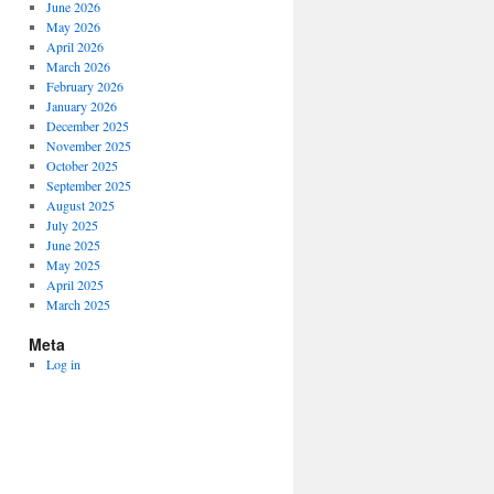
June 2026
May 2026
April 2026
March 2026
February 2026
January 2026
December 2025
November 2025
October 2025
September 2025
August 2025
July 2025
June 2025
May 2025
April 2025
March 2025
Meta
Log in