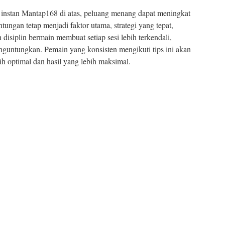
nstan Mantap168 di atas, peluang menang dapat meningkat
tungan tetap menjadi faktor utama, strategi yang tepat,
disiplin bermain membuat setiap sesi lebih terkendali,
untungkan. Pemain yang konsisten mengikuti tips ini akan
h optimal dan hasil yang lebih maksimal.