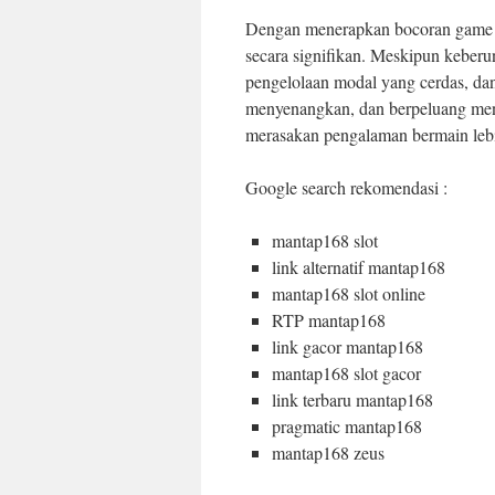
Dengan menerapkan bocoran game i
secara signifikan. Meskipun keberun
pengelolaan modal yang cerdas, dan 
menyenangkan, dan berpeluang meng
merasakan pengalaman bermain lebi
Google search rekomendasi :
mantap168 slot
link alternatif mantap168
mantap168 slot online
RTP mantap168
link gacor mantap168
mantap168 slot gacor
link terbaru mantap168
pragmatic mantap168
mantap168 zeus