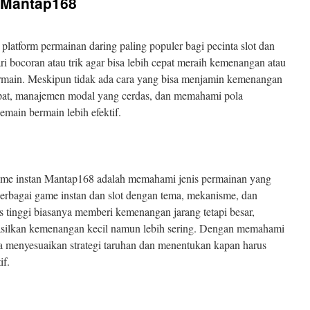
 Mantap168
 platform permainan daring paling populer bagi pecinta slot dan
 bocoran atau trik agar bisa lebih cepat meraih kemenangan atau
rmain. Meskipun tidak ada cara yang bisa menjamin kemenangan
epat, manajemen modal yang cerdas, dan memahami pola
main bermain lebih efektif.
me instan Mantap168 adalah memahami jenis permainan yang
berbagai game instan dan slot dengan tema, mekanisme, dan
itas tinggi biasanya memberi kemenangan jarang tetapi besar,
hasilkan kemenangan kecil namun lebih sering. Dengan memahami
sa menyesuaikan strategi taruhan dan menentukan kapan harus
if.