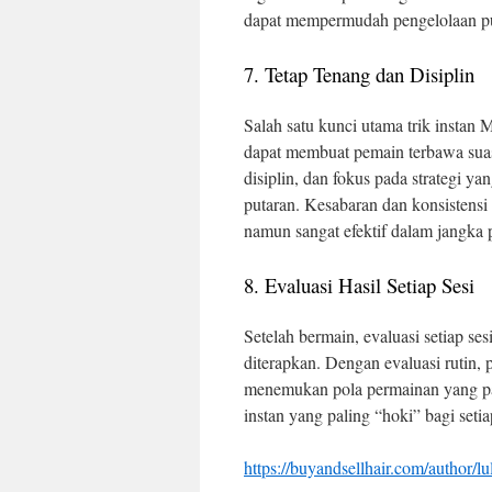
dapat mempermudah pengelolaan pu
7. Tetap Tenang dan Disiplin
Salah satu kunci utama trik instan
dapat membuat pemain terbawa suas
disiplin, dan fokus pada strategi y
putaran. Kesabaran dan konsistensi
namun sangat efektif dalam jangka 
8. Evaluasi Hasil Setiap Sesi
Setelah bermain, evaluasi setiap se
diterapkan. Dengan evaluasi rutin,
menemukan pola permainan yang pa
instan yang paling “hoki” bagi seti
https://buyandsellhair.com/author/lu