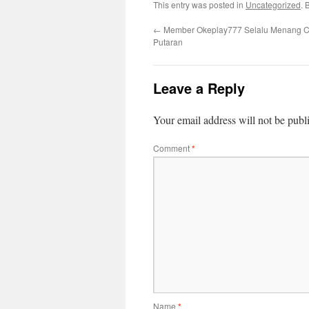
This entry was posted in
Uncategorized
. 
←
Member Okeplay777 Selalu Menang C
Putaran
Leave a Reply
Your email address will not be publ
Comment
*
Name
*