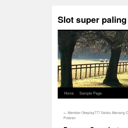
Skip
to
Slot super palin
content
Home
Sample Page
←
Member Okeplay777 Selalu Menang C
Putaran