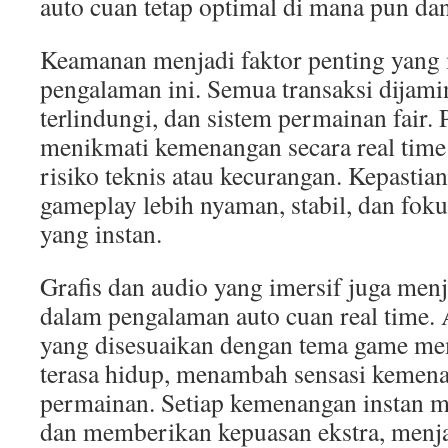
auto cuan tetap optimal di mana pun da
Keamanan menjadi faktor penting yan
pengalaman ini. Semua transaksi dijami
terlindungi, dan sistem permainan fair.
menikmati kemenangan secara real time 
risiko teknis atau kecurangan. Kepastia
gameplay lebih nyaman, stabil, dan fok
yang instan.
Grafis dan audio yang imersif juga men
dalam pengalaman auto cuan real time. 
yang disesuaikan dengan tema game mem
terasa hidup, menambah sensasi kemen
permainan. Setiap kemenangan instan 
dan memberikan kepuasan ekstra, menj