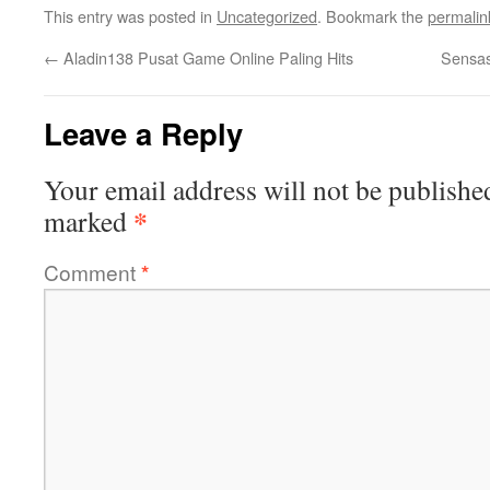
This entry was posted in
Uncategorized
. Bookmark the
permalin
←
Aladin138 Pusat Game Online Paling Hits
Sensa
Leave a Reply
Your email address will not be publishe
*
marked
Comment
*