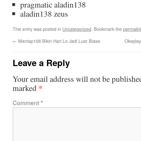
pragmatic aladin138
aladin138 zeus
This entry was posted in
Uncategorized
. Bookmark the
permalin
←
Mantap168 Bikin Hari Lo Jadi Luar Biasa
Okeplay
Leave a Reply
Your email address will not be publishe
*
marked
Comment
*