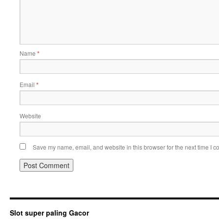
Name
*
Email
*
Website
Save my name, email, and website in this browser for the next time I 
Slot super paling Gacor