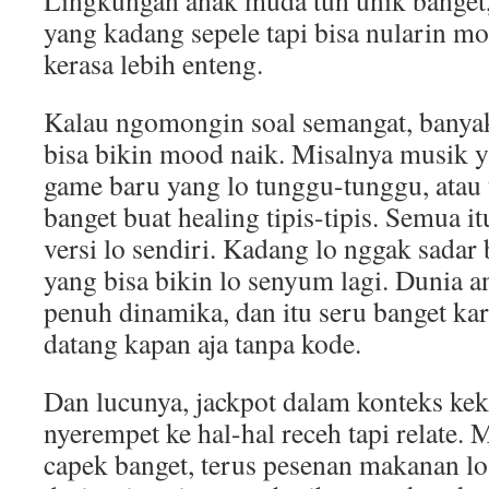
Lingkungan anak muda tuh unik banget, 
yang kadang sepele tapi bisa nularin m
kerasa lebih enteng.
Kalau ngomongin soal semangat, banya
bisa bikin mood naik. Misalnya musik ya
game baru yang lo tunggu-tunggu, atau t
banget buat healing tipis-tipis. Semua it
versi lo sendiri. Kadang lo nggak sadar 
yang bisa bikin lo senyum lagi. Dunia
penuh dinamika, dan itu seru banget kare
datang kapan aja tanpa kode.
Dan lucunya, jackpot dalam konteks kek
nyerempet ke hal-hal receh tapi relate. M
capek banget, terus pesenan makanan lo