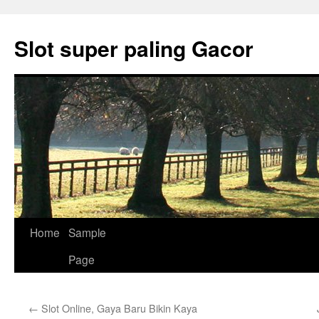
Skip
to
Slot super paling Gacor
content
Home
Sample
Page
←
Slot Online, Gaya Baru Bikin Kaya