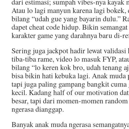
dari estimasi; sumpah vibes-nya kayak m
Atau lo lagi manyun karena lagi bokek,
bilang “udah gue yang bayarin dulu.” R
dapet cheat code hidup. Bikin semangat
karakter game yang darahnya baru di-ref
Sering juga jackpot hadir lewat validasi 
tiba-tiba rame, video lo masuk FYP, ata
bilang “lo keren kok bro, udah tenang aj
bisa bikin hati kebuka lagi. Anak muda
tapi juga paling gampang bangkit cuma 
kecil. Kadang half of our motivation da
besar, tapi dari momen-momen random y
ngerasa dianggap.
Banyak anak muda ngerasa semangatnya