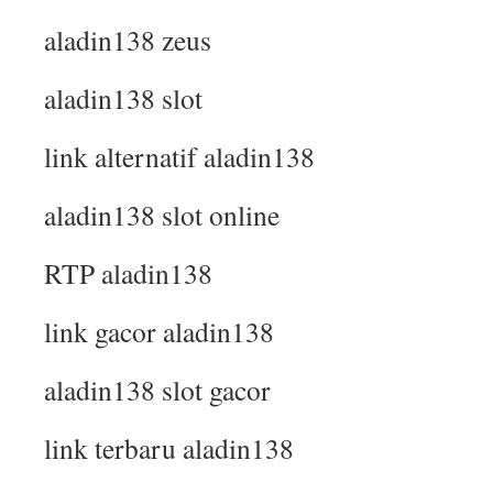
aladin138 zeus
aladin138 slot
link alternatif aladin138
aladin138 slot online
RTP aladin138
link gacor aladin138
aladin138 slot gacor
link terbaru aladin138