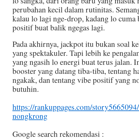
lo sangka, dari orang baru yang masuk h
perubahan kecil dalam rutinitas. Semang
kalau lo lagi nge-drop, kadang lo cum
positif buat balik ngegas lagi.
Pada akhirnya, jackpot itu bukan soal 
yang spektakuler. Tapi lebih ke pengal
yang ngasih lo energi buat terus jalan. 
booster yang datang tiba-tiba, tentang h
ngakak, dan tentang vibe positif yang no
butuhin.
https://rankuppages.com/story5665094
nongkrong
Google search rekomendasi :