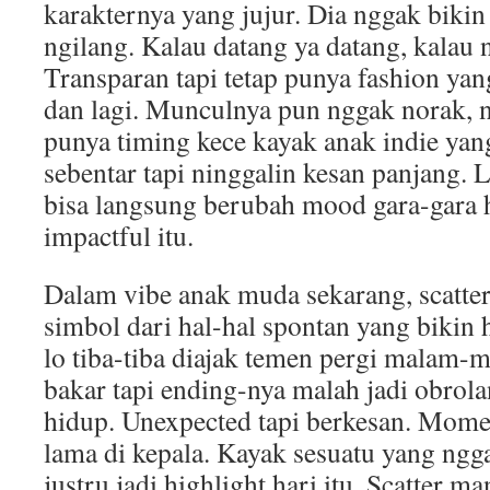
karakternya yang jujur. Dia nggak bikin
ngilang. Kalau datang ya datang, kalau 
Transparan tapi tetap punya fashion yan
dan lagi. Munculnya pun nggak norak, 
punya timing kece kayak anak indie ya
sebentar tapi ninggalin kesan panjang. L
bisa langsung berubah mood gara-gara h
impactful itu.
Dalam vibe anak muda sekarang, scatter
simbol dari hal-hal spontan yang bikin 
lo tiba-tiba diajak temen pergi malam-m
bakar tapi ending-nya malah jadi obrol
hidup. Unexpected tapi berkesan. Mome
lama di kepala. Kayak sesuatu yang ngga
justru jadi highlight hari itu. Scatter m