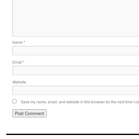
Name
*
Email
*
Website
Save my name, email, and website in this browser for the next time I 