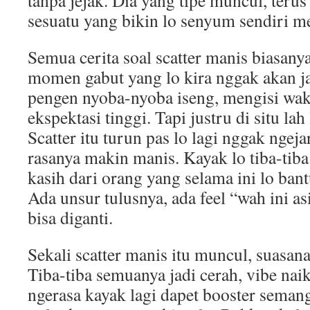
tanpa jejak. Dia yang tipe muncul, teru
sesuatu yang bikin lo senyum sendiri me
Semua cerita soal scatter manis biasanya
momen gabut yang lo kira nggak akan j
pengen nyoba-nyoba iseng, mengisi wak
ekspektasi tinggi. Tapi justru di situ lah
Scatter itu turun pas lo lagi nggak ngeja
rasanya makin manis. Kayak lo tiba-tiba
kasih dari orang yang selama ini lo bant
Ada unsur tulusnya, ada feel “wah ini a
bisa diganti.
Sekali scatter manis itu muncul, suasan
Tiba-tiba semuanya jadi cerah, vibe naik
ngerasa kayak lagi dapet booster semang