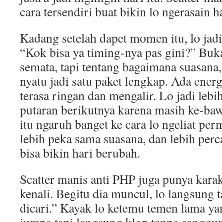
cara tersendiri buat bikin lo ngerasain h
Kadang setelah dapet momen itu, lo jadi
“Kok bisa ya timing-nya pas gini?” Buk
semata, tapi tentang bagaimana suasan
nyatu jadi satu paket lengkap. Ada ener
terasa ringan dan mengalir. Lo jadi lebih
putaran berikutnya karena masih ke-baw
itu ngaruh banget ke cara lo ngeliat perm
lebih peka sama suasana, dan lebih perca
bisa bikin hari berubah.
Scatter manis anti PHP juga punya kara
kenali. Begitu dia muncul, lo langsung t
dicari.” Kayak lo ketemu temen lama y