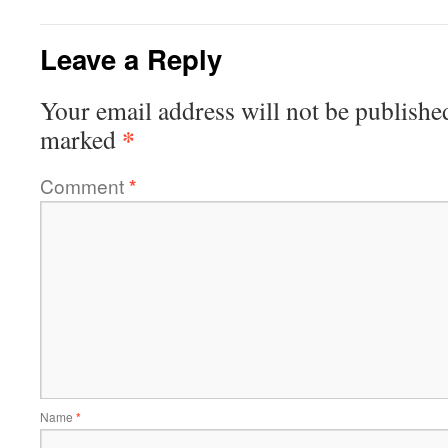
Leave a Reply
Your email address will not be publishe
*
marked
Comment
*
Name
*