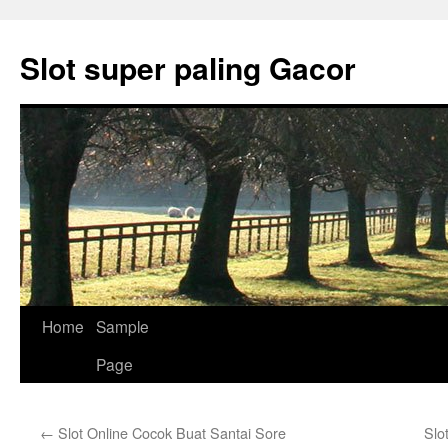
Skip
to
Slot super paling Gacor
content
Home
Sample
Page
←
Slot Online Cocok Buat Santai Sore
Slo