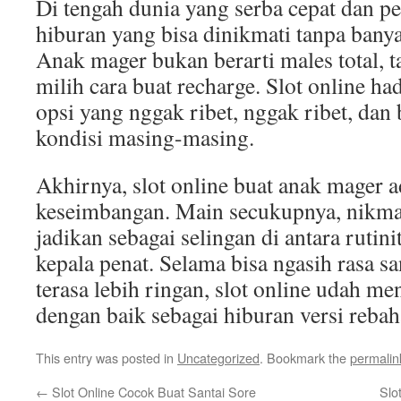
Di tengah dunia yang serba cepat dan p
hiburan yang bisa dinikmati tanpa banya
Anak mager bukan berarti males total, ta
milih cara buat recharge. Slot online had
opsi yang nggak ribet, nggak ribet, dan
kondisi masing-masing.
Akhirnya, slot online buat anak mager
keseimbangan. Main secukupnya, nikmat
jadikan sebagai selingan di antara rutin
kepala penat. Selama bisa ngasih rasa sa
terasa lebih ringan, slot online udah m
dengan baik sebagai hiburan versi rebah
This entry was posted in
Uncategorized
. Bookmark the
permalin
←
Slot Online Cocok Buat Santai Sore
Slo