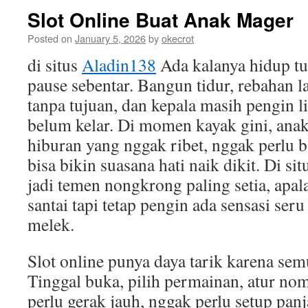
Slot Online Buat Anak Mager
Posted on
January 5, 2026
by
okecrot
di situs
Aladin138
Ada kalanya hidup tu
pause sebentar. Bangun tidur, rebahan la
tanpa tujuan, dan kepala masih pengin li
belum kelar. Di momen kayak gini, anak
hiburan yang nggak ribet, nggak perlu ba
bisa bikin suasana hati naik dikit. Di sit
jadi temen nongkrong paling setia, apa
santai tapi tetap pengin ada sensasi ser
melek.
Slot online punya daya tarik karena sem
Tinggal buka, pilih permainan, atur nom
perlu gerak jauh, nggak perlu setup pan