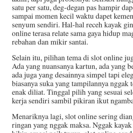
satu per satu, deg-degan pas hampir da
sampai momen kecil waktu dapet kemena
senyum sendiri. Hal-hal receh kayak gini
online terasa relate sama gaya hidup m
rebahan dan mikir santai.
Selain itu, pilihan tema di slot online j
Ada yang nuansanya kartun, ada yang b
ada juga yang desainnya simpel tapi el
biasanya suka yang tampilannya nggak te
enak diliat. Tinggal pilih yang sesuai sele
kerja sendiri sambil pikiran ikut ngam
Menariknya lagi, slot online sering dia
ringan yang nggak maksa. Nggak kayak