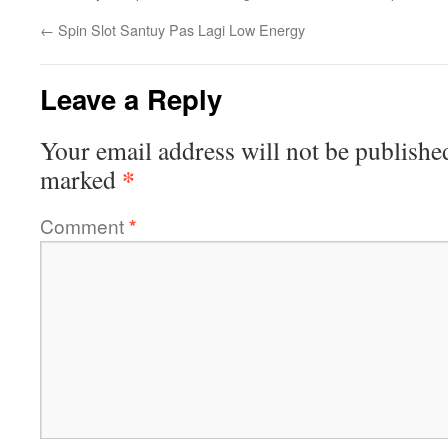
←
Spin Slot Santuy Pas Lagi Low Energy
Leave a Reply
Your email address will not be publishe
*
marked
Comment
*