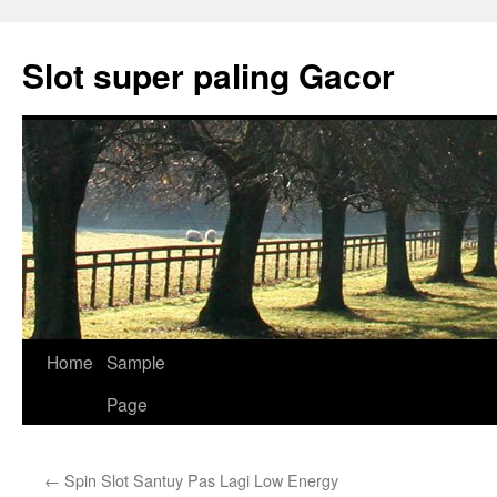
Skip
to
Slot super paling Gacor
content
Home
Sample
Page
←
Spin Slot Santuy Pas Lagi Low Energy