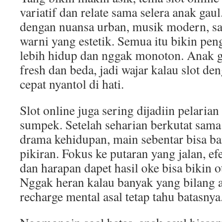
variatif dan relate sama selera anak gau
dengan nuansa urban, musik modern, sa
warni yang estetik. Semua itu bikin pe
lebih hidup dan nggak monoton. Anak g
fresh dan beda, jadi wajar kalau slot de
cepat nyantol di hati.
Slot online juga sering dijadiin pelarian 
sumpek. Setelah seharian berkutat sama 
drama kehidupan, main sebentar bisa b
pikiran. Fokus ke putaran yang jalan, e
dan harapan dapet hasil oke bisa bikin o
Nggak heran kalau banyak yang bilang ak
recharge mental asal tetap tahu batasnya