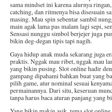
sama mindset ini karena alurnya ringan,
catching, dan ritmenya bisa disesuain 
masing. Mau spin sebentar sambil nung
main agak lama pas malam lagi sepi, sem
Sensasi nunggu simbol berjejer juga pu
bikin deg-degan tipis tapi nagih.
Gaya hidup anak muda sekarang juga era
praktis. Nggak mau ribet, nggak mau la
yang bikin pusing. Slot online hadir d
gampang dipahami bahkan buat yang ba
pilih game, atur nominal sesuai kenyama
permainannya. Dari situ, keseruan munc
tanpa harus baca aturan panjang yang bik
Yang bikin makin asik, tema slot onlin