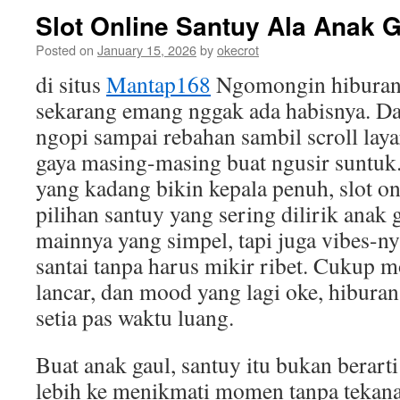
Slot Online Santuy Ala Anak 
Posted on
January 15, 2026
by
okecrot
di situs
Mantap168
Ngomongin hiburan
sekarang emang nggak ada habisnya. D
ngopi sampai rebahan sambil scroll lay
gaya masing-masing buat ngusir suntuk. 
yang kadang bikin kepala penuh, slot onl
pilihan santuy yang sering dilirik anak
mainnya yang simpel, tapi juga vibes-n
santai tanpa harus mikir ribet. Cukup 
lancar, dan mood yang lagi oke, hiburan 
setia pas waktu luang.
Buat anak gaul, santuy itu bukan berarti
lebih ke menikmati momen tanpa tekana