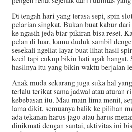
pengen rehat sejenak dari rutinitas yang i
Di tengah hari yang terasa sepi, spin slo
pelarian singkat. Bukan buat kabur dari 
ke ngasih jeda biar pikiran bisa reset. 
pelan di luar, kamu duduk sambil dengeri
sesekali ngeliat layar buat lihat hasil 
kecil tapi cukup bikin hati agak hangat
hasilnya itu yang bikin waktu berjalan le
Anak muda sekarang juga suka hal yang
terlalu terikat sama jadwal atau aturan r
kebebasan itu. Mau main lima menit, sep
lama dikit, semuanya balik ke pilihan 
ada tekanan harus jago atau harus mena
dinikmati dengan santai, aktivitas ini bi