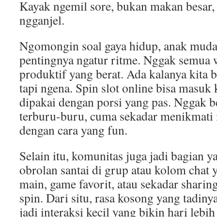
Kayak ngemil sore, bukan makan besar, 
ngganjel.
Ngomongin soal gaya hidup, anak muda
pentingnya ngatur ritme. Nggak semua w
produktif yang berat. Ada kalanya kita 
tapi ngena. Spin slot online bisa masuk 
dipakai dengan porsi yang pas. Nggak b
terburu-buru, cuma sekadar menikmat
dengan cara yang fun.
Selain itu, komunitas juga jadi bagian 
obrolan santai di grup atau kolom chat
main, game favorit, atau sekadar shari
spin. Dari situ, rasa kosong yang tadiny
jadi interaksi kecil yang bikin hari leb