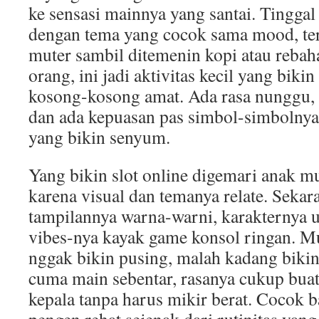
ke sensasi mainnya yang santai. Tinggal 
dengan tema yang cocok sama mood, ter
muter sambil ditemenin kopi atau rebah
orang, ini jadi aktivitas kecil yang bikin
kosong-kosong amat. Ada rasa nunggu, 
dan ada kepuasan pas simbol-simbolnya
yang bikin senyum.
Yang bikin slot online digemari anak mu
karena visual dan temanya relate. Seka
tampilannya warna-warni, karakternya 
vibes-nya kayak game konsol ringan. Mu
nggak bikin pusing, malah kadang bikin
cuma main sebentar, rasanya cukup buat
kepala tanpa harus mikir berat. Cocok 