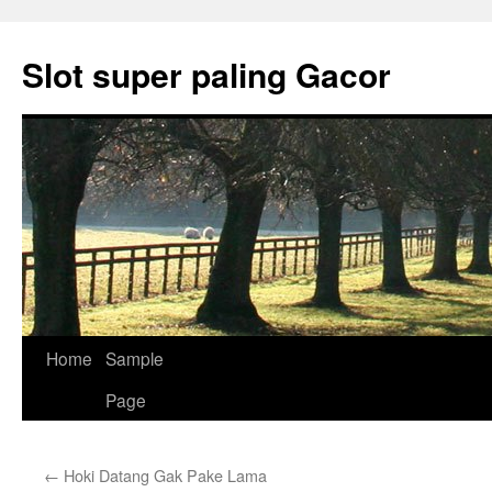
Skip
to
Slot super paling Gacor
content
Home
Sample
Page
←
Hoki Datang Gak Pake Lama