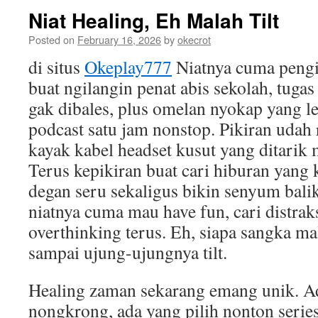
Niat Healing, Eh Malah Tilt
Posted on
February 16, 2026
by
okecrot
di situs
Okeplay777
Niatnya cuma pengin
buat ngilangin penat abis sekolah, tuga
gak dibales, plus omelan nyokap yang l
podcast satu jam nonstop. Pikiran udah 
kayak kabel headset kusut yang ditarik 
Terus kepikiran buat cari hiburan yang 
degan seru sekaligus bikin senyum balik
niatnya cuma mau have fun, cari distraks
overthinking terus. Eh, siapa sangka m
sampai ujung-ujungnya tilt.
Healing zaman sekarang emang unik. Ad
nongkrong, ada yang pilih nonton serie