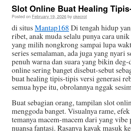
Slot Online Buat Healing Tipis-
Posted on
February 19, 2026
by
okecrot
di situs
Mantap168
Di tengah hidup yan
ribet, anak muda selalu punya cara unik
yang milih nongkrong sampai lupa wakt
series semalaman, ada juga yang nyari s
penuh warna dan suara yang bikin deg-
online sering banget disebut-sebut sebag
buat healing tipis-tipis versi generasi re
semua hype itu, obrolannya nggak sesim
Buat sebagian orang, tampilan slot onli
menggoda banget. Visualnya rame, efek 
temanya macem-macem dari yang vibe 
nuansa fantasi. Rasanya kayak masuk ke 