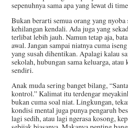
sepenuhnya sama apa yang lewat di time
Bukan berarti semua orang yang nyoba sl
kehilangan kendali. Ada juga yang sekada
terlibat lebih jauh. Namun tetap aja, bata
awal. Jangan sampai niatnya cuma iseng
yang susah dihentikan. Apalagi kalau 
sekolah, hubungan sama keluarga, atau 
sendiri.
Anak muda sering banget bilang, “Santai
kontrol.” Kalimat itu terdengar meyakink
bukan cuma soal niat. Lingkungan, teka
kondisi mental juga punya pengaruh besa
lagi sedih, atau lagi ngerasa kosong, ke
sebijak biasanya. Makanya penting bang