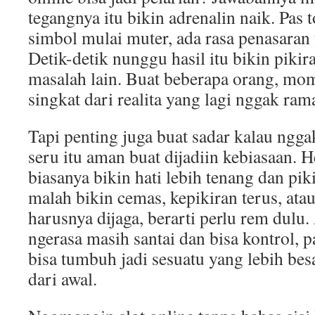
tegangnya itu bikin adrenalin naik. Pas
simbol mulai muter, ada rasa penasaran 
Detik-detik nunggu hasil itu bikin piki
masalah lain. Buat beberapa orang, mom
singkat dari realita yang lagi nggak ram
Tapi penting juga buat sadar kalau ngga
seru itu aman buat dijadiin kebiasaan. H
biasanya bikin hati lebih tenang dan pik
malah bikin cemas, kepikiran terus, ata
harusnya dijaga, berarti perlu rem dulu
ngerasa masih santai dan bisa kontrol, p
bisa tumbuh jadi sesuatu yang lebih bes
dari awal.