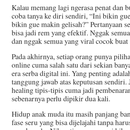
Kalau memang lagi ngerasa penat dan but
coba tanya ke diri sendiri, “Ini bikin gu
bikin gue makin gelisah?” Pertanyaan s
bisa jadi rem yang efektif. Nggak semua 
dan nggak semua yang viral cocok buat
Pada akhirnya, setiap orang punya pili
online cuma salah satu dari sekian bany
era serba digital ini. Yang penting adal
tanggung jawab atas keputusan sendiri. 
healing tipis-tipis cuma jadi pembenara
sebenarnya perlu dipikir dua kali.
Hidup anak muda itu masih panjang ban
fase seru yang bisa dijelajahi tanpa har