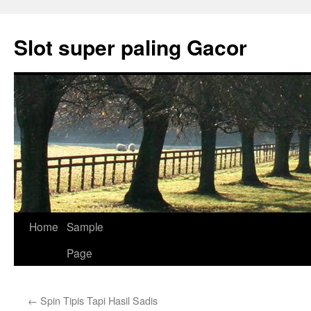
Skip
to
Slot super paling Gacor
content
Home
Sample
Page
←
Spin Tipis Tapi Hasil Sadis