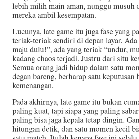
lebih milih main aman, nunggu musuh d
mereka ambil kesempatan.
Lucunya, late game itu juga fase yang p
teriak-teriak sendiri di depan layar. Ad
maju dulu!”, ada yang teriak “undur, mun
kadang chaos terjadi. Justru dari situ 
Semua orang jadi hidup dalam satu mo
degan bareng, berharap satu keputusan b
kemenangan.
Pada akhirnya, late game itu bukan cuma
paling kuat, tapi siapa yang paling saba
paling bisa jaga kepala tetap dingin. G
hitungan detik, dan satu momen kecil bi
satu match. Itulah kenapa fase ini selalu