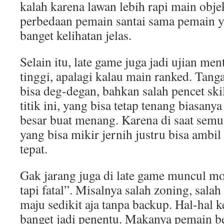
kalah karena lawan lebih rapi main objek
perbedaan pemain santai sama pemain y
banget kelihatan jelas.
Selain itu, late game juga jadi ujian me
tinggi, apalagi kalau main ranked. Tanga
bisa deg-degan, bahkan salah pencet skil
titik ini, yang bisa tetap tenang biasany
besar buat menang. Karena di saat semu
yang bisa mikir jernih justru bisa ambil
tepat.
Gak jarang juga di late game muncul m
tapi fatal”. Misalnya salah zoning, salah
maju sedikit aja tanpa backup. Hal-hal k
banget jadi penentu. Makanya pemain b