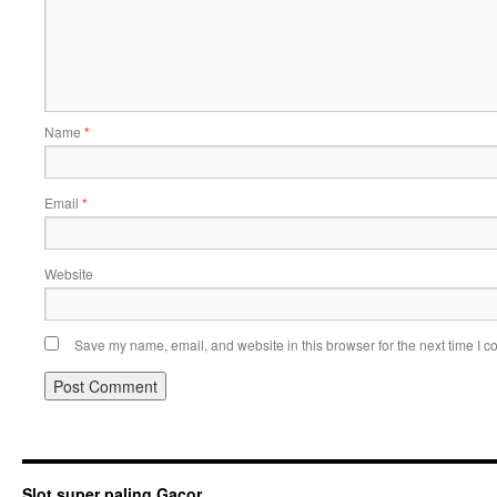
Name
*
Email
*
Website
Save my name, email, and website in this browser for the next time I 
Slot super paling Gacor