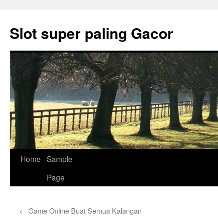
Skip
to
Slot super paling Gacor
content
Home
Sample
Page
←
Game Online Buat Semua Kalangan