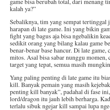
game bisa berubah total, dari menang ti
kalah ya?”
Sebaliknya, tim yang sempat tertinggal
harapan di late game. Ini yang bikin gam
fight yang bagus aja bisa ngebalikin k
sedikit orang yang bilang kalau game b
benar-benar base hancur. Di late game,
mitos. Asal bisa sabar nunggu momen, c
target yang tepat, semua masih mungkin
Yang paling penting di late game itu bia
kill. Banyak pemain yang masih kejeba
penting kill banyak”, padahal di fase ini,
lord/dragon itu jauh lebih berharga. Ka
terlalu sibuk ngejar kill sampai lupa ng