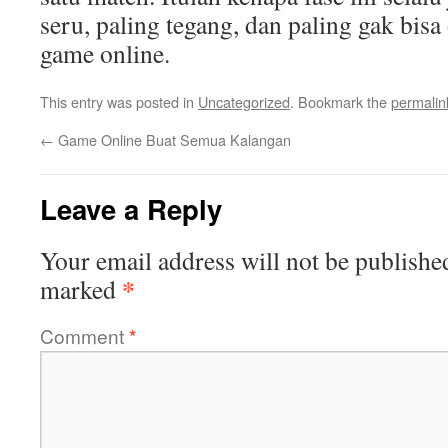
seru, paling tegang, dan paling gak bis
game online.
This entry was posted in
Uncategorized
. Bookmark the
permalin
←
Game Online Buat Semua Kalangan
Leave a Reply
Your email address will not be publishe
*
marked
Comment
*