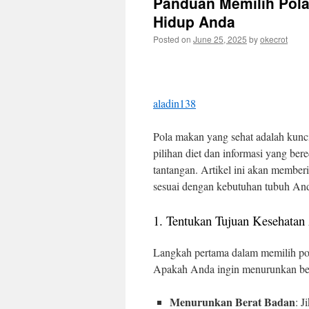
Panduan Memilih Pola
Hidup Anda
Posted on
June 25, 2025
by
okecrot
aladin138
Pola makan yang sehat adalah kun
pilihan diet dan informasi yang ber
tantangan. Artikel ini akan membe
sesuai dengan kebutuhan tubuh And
1. Tentukan Tujuan Kesehatan
Langkah pertama dalam memilih pol
Apakah Anda ingin menurunkan bera
Menurunkan Berat Badan
: J