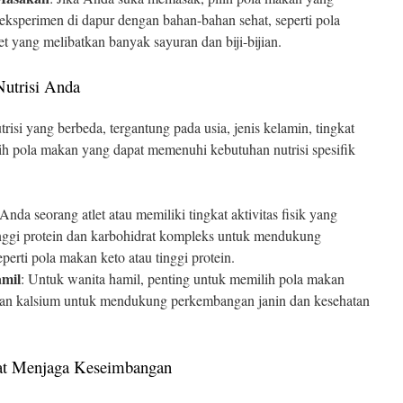
sperimen di dapur dengan bahan-bahan sehat, seperti pola
t yang melibatkan banyak sayuran dan biji-bijian.
Nutrisi Anda
risi yang berbeda, tergantung pada usia, jenis kelamin, tingkat
ilih pola makan yang dapat memenuhi kebutuhan nutrisi spesifik
 Anda seorang atlet atau memiliki tingkat aktivitas fisik yang
tinggi protein dan karbohidrat kompleks untuk mendukung
perti pola makan keto atau tinggi protein.
mil
: Untuk wanita hamil, penting untuk memilih pola makan
, dan kalsium untuk mendukung perkembangan janin dan kesehatan
pat Menjaga Keseimbangan