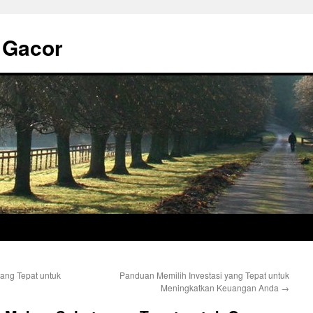
g Gacor
ang Tepat untuk
Panduan Memilih Investasi yang Tepat untuk
Meningkatkan Keuangan Anda
→