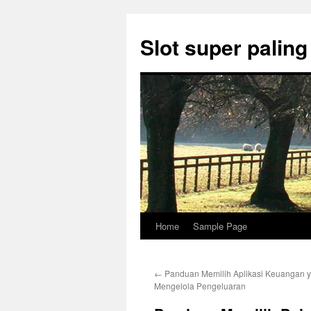
Skip
to
Slot super palin
content
Home
Sample Page
←
Panduan Memilih Aplikasi Keuangan y
Mengelola Pengeluaran