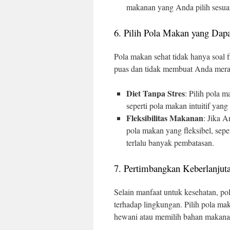
makanan yang Anda pilih sesua
6. Pilih Pola Makan yang Da
Pola makan sehat tidak hanya soal f
puas dan tidak membuat Anda merasa
Diet Tanpa Stres
: Pilih pola 
seperti pola makan intuitif yang
Fleksibilitas Makanan
: Jika A
pola makan yang fleksibel, sep
terlalu banyak pembatasan.
7. Pertimbangkan Keberlanju
Selain manfaat untuk kesehatan, 
terhadap lingkungan. Pilih pola 
hewani atau memilih bahan makanan