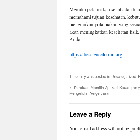
Memilih pola makan sehat adalah l
memahami tujuan kesehatan, kebutuh
menemukan pola makan yang sesuai
akan meningkatkan kesehatan fisik,
Anda.
https://thescienceforum.org
This entry was posted in
Uncategorized
. 
←
Panduan Memilih Aplikasi Keuangan y
Mengelola Pengeluaran
Leave a Reply
Your email address will not be publ