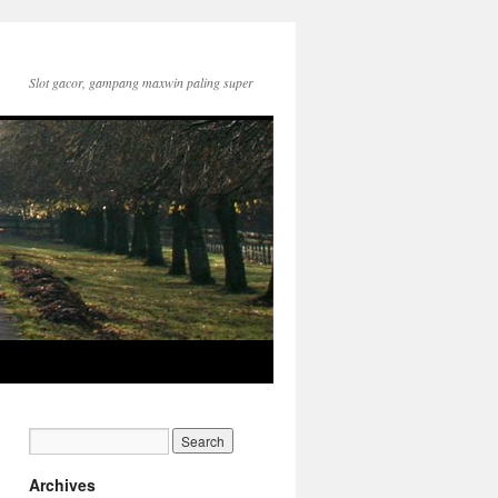
Slot gacor, gampang maxwin paling super
Archives