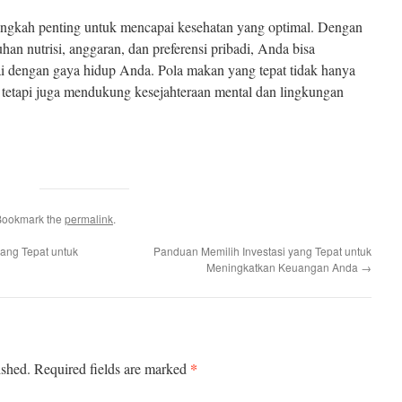
angkah penting untuk mencapai kesehatan yang optimal. Dengan
an nutrisi, anggaran, dan preferensi pribadi, Anda bisa
 dengan gaya hidup Anda. Pola makan yang tepat tidak hanya
 tetapi juga mendukung kesejahteraan mental dan lingkungan
Bookmark the
permalink
.
ang Tepat untuk
Panduan Memilih Investasi yang Tepat untuk
Meningkatkan Keuangan Anda
→
*
ished.
Required fields are marked