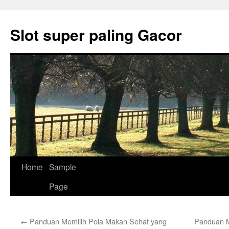
Skip
to
Slot super paling Gacor
content
Home
Sample
Page
←
Panduan Memilih Pola Makan Sehat yang
Panduan M