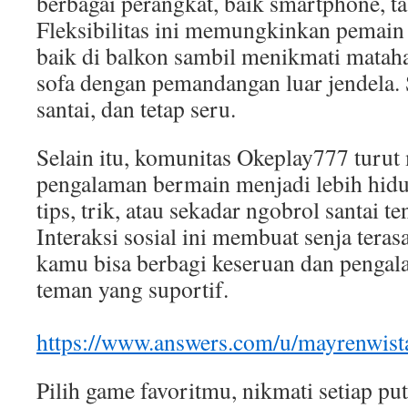
berbagai perangkat, baik smartphone, ta
Fleksibilitas ini memungkinkan pemain 
baik di balkon sambil menikmati mataha
sofa dengan pemandangan luar jendela.
santai, dan tetap seru.
Selain itu, komunitas Okeplay777 turu
pengalaman bermain menjadi lebih hidu
tips, trik, atau sekadar ngobrol santai 
Interaksi sosial ini membuat senja teras
kamu bisa berbagi keseruan dan penga
teman yang suportif.
https://www.answers.com/u/mayrenwist
Pilih game favoritmu, nikmati setiap put