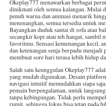
Okeplay777 menawarkan berbagai perm
dinikmati oleh semua kalangan. Mulai da
penuh warna dan animasi menarik hing
menenangkan, semua tersedia untuk me
Bayangkan duduk santai di sofa atau ba
secangkir kopi atau teh hangat, sambi
favoritmu. Sensasi kemenangan kecil, a
dan ketenangan senja berpadu menjadi 
membuat sore hari terasa lebih hidup 
Salah satu keunggulan Okeplay777 adal
yang mudah digunakan. Desain platfor
navigasi intuitif memudahkan siapa saj
pemain berpengalaman, untuk langsun
tanpa kebingungan. Tidak perlu mempela
rumit, sehingga fokus bisa tetap pada 