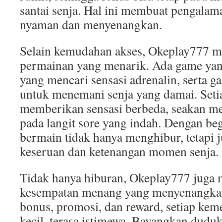
santai senja. Hal ini membuat pengalam
nyaman dan menyenangkan.
Selain kemudahan akses, Okeplay777 m
permainan yang menarik. Ada game ya
yang mencari sensasi adrenalin, serta g
untuk menemani senja yang damai. Seti
memberikan sensasi berbeda, seakan 
pada langit sore yang indah. Dengan be
bermain tidak hanya menghibur, tetapi
keseruan dan ketenangan momen senja.
Tidak hanya hiburan, Okeplay777 juga
kesempatan menang yang menyenangkan
bonus, promosi, dan reward, setiap kem
kecil, terasa istimewa. Bayangkan dudu