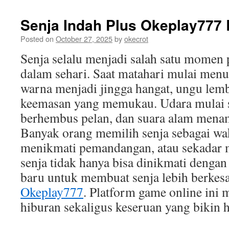
Senja Indah Plus Okeplay777 
Posted on
October 27, 2025
by
okecrot
Senja selalu menjadi salah satu momen
dalam sehari. Saat matahari mulai menu
warna menjadi jingga hangat, ungu lem
keemasan yang memukau. Udara mulai s
berhembus pelan, dan suara alam mena
Banyak orang memilih senja sebagai wak
menikmati pemandangan, atau sekadar
senja tidak hanya bisa dinikmati dengan
baru untuk membuat senja lebih berkes
Okeplay777
. Platform game online in
hiburan sekaligus keseruan yang bikin h