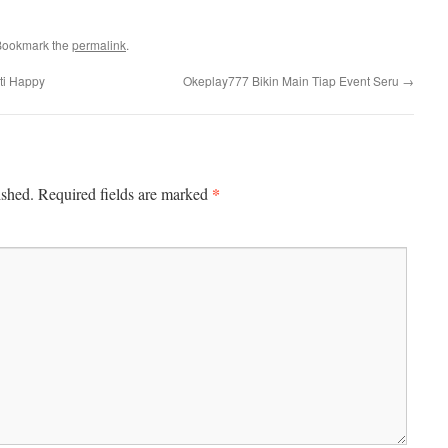
Bookmark the
permalink
.
ti Happy
Okeplay777 Bikin Main Tiap Event Seru
→
*
ished.
Required fields are marked