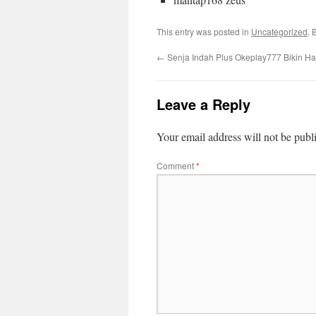
This entry was posted in
Uncategorized
. 
←
Senja Indah Plus Okeplay777 Bikin Ha
Leave a Reply
Your email address will not be publ
Comment
*