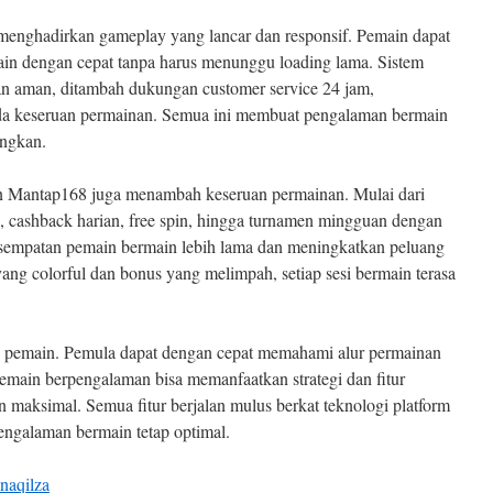
 menghadirkan gameplay yang lancar dan responsif. Pemain dapat
ain dengan cepat tanpa harus menunggu loading lama. Sistem
an aman, ditambah dukungan customer service 24 jam,
da keseruan permainan. Semua ini membuat pengalaman bermain
angkan.
n Mantap168 juga menambah keseruan permainan. Mulai dari
cashback harian, free spin, hingga turnamen mingguan dengan
sempatan pemain bermain lebih lama dan meningkatkan peluang
ng colorful dan bonus yang melimpah, setiap sesi bermain terasa
pe pemain. Pemula dapat dengan cepat memahami alur permainan
 pemain berpengalaman bisa memanfaatkan strategi dan fitur
maksimal. Semua fitur berjalan mulus berkat teknologi platform
engalaman bermain tetap optimal.
naqilza