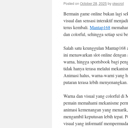
Posted on
October 28, 2025
by
okecrot
Bermain game online bukan lagi s
visual dan sensasi interaktif menj
terus kembali.
Mantap168
memahami
dan colorful, sehingga setiap sesi b
Salah satu keunggulan Mantap168 ad
ini menawarkan slot online dengan 
warna, hingga sportsbook bagi peng
tidak hanya terasa melalui mekanis
Animasi halus, warna-warni yang 
putaran terasa lebih menyenangkan.
Warna dan visual yang colorful di
pemain memahami mekanisme permain
animasi kemenangan yang menarik, d
mengambil keputusan lebih tepat. 
visual yang informatif mempermuda