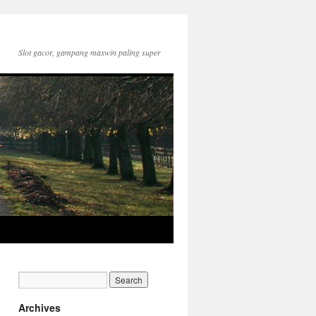
Slot gacor, gampang maxwin paling super
Archives