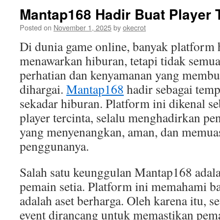
Mantap168 Hadir Buat Player T
Posted on
November 1, 2025
by
okecrot
Di dunia game online, banyak platform 
menawarkan hiburan, tetapi tidak semu
perhatian dan kenyamanan yang membu
dihargai.
Mantap168
hadir sebagai temp
sekadar hiburan. Platform ini dikenal s
player tercinta, selalu menghadirkan p
yang menyenangkan, aman, dan memuas
penggunanya.
Salah satu keunggulan Mantap168 adal
pemain setia. Platform ini memahami b
adalah aset berharga. Oleh karena itu, se
event dirancang untuk memastikan pem