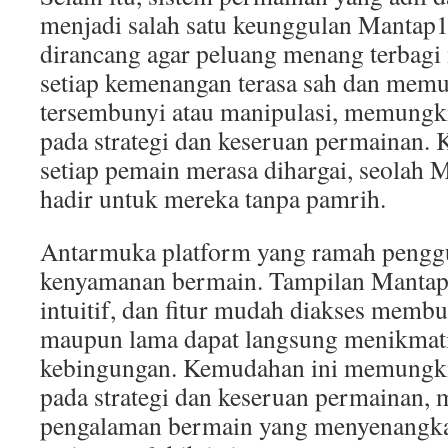
menjadi salah satu keunggulan Mantap1
dirancang agar peluang menang terbagi 
setiap kemenangan terasa sah dan memu
tersembunyi atau manipulasi, memungk
pada strategi dan keseruan permainan. 
setiap pemain merasa dihargai, seolah
hadir untuk mereka tanpa pamrih.
Antarmuka platform yang ramah pengg
kenyamanan bermain. Tampilan Mantap1
intuitif, dan fitur mudah diakses memb
maupun lama dapat langsung menikmati
kebingungan. Kemudahan ini memungk
pada strategi dan keseruan permainan,
pengalaman bermain yang menyenangka