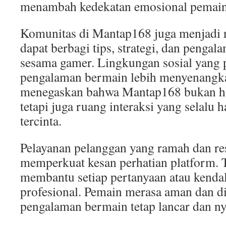
menambah kedekatan emosional pemain
Komunitas di Mantap168 juga menjadi n
dapat berbagi tips, strategi, dan penga
sesama gamer. Lingkungan sosial yang 
pengalaman bermain lebih menyenangka
menegaskan bahwa Mantap168 bukan ha
tetapi juga ruang interaksi yang selalu 
tercinta.
Pelayanan pelanggan yang ramah dan re
memperkuat kesan perhatian platform. T
membantu setiap pertanyaan atau kenda
profesional. Pemain merasa aman dan di
pengalaman bermain tetap lancar dan n