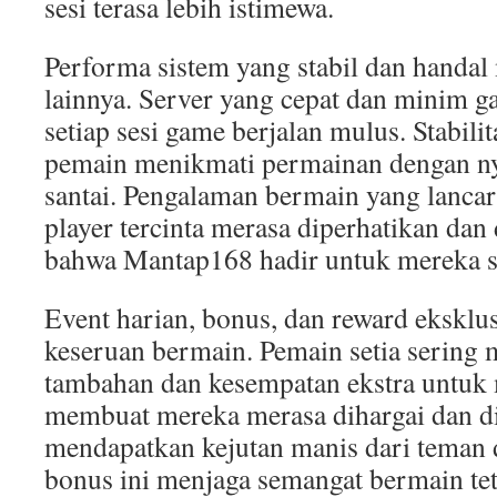
sesi terasa lebih istimewa.
Performa sistem yang stabil dan handal 
lainnya. Server yang cepat dan minim 
setiap sesi game berjalan mulus. Stabil
pemain menikmati permainan dengan ny
santai. Pengalaman bermain yang lanca
player tercinta merasa diperhatikan dan
bahwa Mantap168 hadir untuk mereka se
Event harian, bonus, dan reward ekskl
keseruan bermain. Pemain setia sering
tambahan dan kesempatan ekstra untuk 
membuat mereka merasa dihargai dan dip
mendapatkan kejutan manis dari teman 
bonus ini menjaga semangat bermain tet