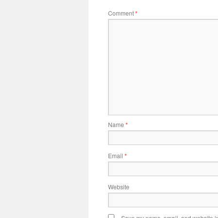
Comment
*
Name
*
Email
*
Website
Save my name, email, and website in 