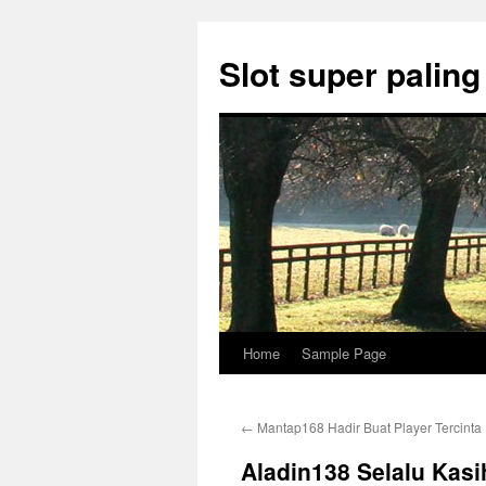
Skip
to
Slot super palin
content
Home
Sample Page
←
Mantap168 Hadir Buat Player Tercinta
Aladin138 Selalu Kasih