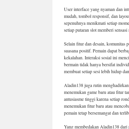
User interface yang nyaman dan intu
mudah, tombol responsif, dan layo
sepenuhnya menikmati setiap mome
setiap putaran slot memberi sensas
Selain fitur dan desain, komunita
suasana positif. Pemain dapat berba
kekalahan. Interaksi sosial ini me
bermain tidak hanya bersifat individu
membuat setiap sesi lebih hidup d
Aladin138 juga rutin menghadirkan 
menemukan game baru atau fitur ta
antusiasme tinggi karena setiap ro
menemukan fitur baru atau mencob
pemain tetap bersemangat dan terlib
Yang membedakan Aladin138 dari pla