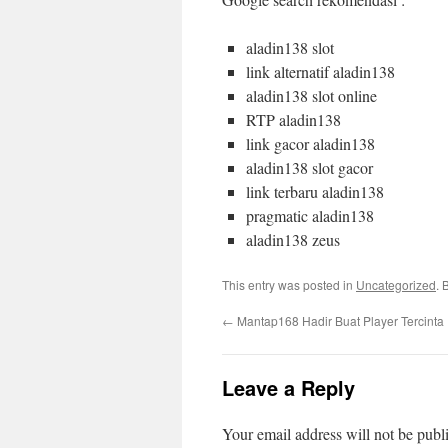
aladin138 slot
link alternatif aladin138
aladin138 slot online
RTP aladin138
link gacor aladin138
aladin138 slot gacor
link terbaru aladin138
pragmatic aladin138
aladin138 zeus
This entry was posted in
Uncategorized
. 
←
Mantap168 Hadir Buat Player Tercinta
Leave a Reply
Your email address will not be publ