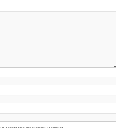
this browser for the next time I comment.