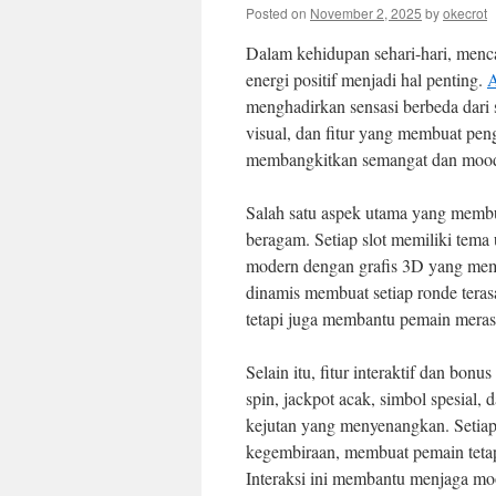
Posted on
November 2, 2025
by
okecrot
Dalam kehidupan sehari-hari, menc
energi positif menjadi hal penting.
A
menghadirkan sensasi berbeda dari 
visual, dan fitur yang membuat pen
membangkitkan semangat dan mood 
Salah satu aspek utama yang memb
beragam. Setiap slot memiliki tema u
modern dengan grafis 3D yang memu
dinamis membuat setiap ronde teras
tetapi juga membantu pemain meras
Selain itu, fitur interaktif dan bon
spin, jackpot acak, simbol spesial
kejutan yang menyenangkan. Setiap
kegembiraan, membuat pemain tetap 
Interaksi ini membantu menjaga moo