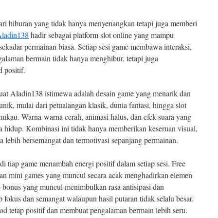
ari hiburan yang tidak hanya menyenangkan tetapi juga memberi
ladin138
hadir sebagai platform slot online yang mampu
sekadar permainan biasa. Setiap sesi game membawa interaksi,
galaman bermain tidak hanya menghibur, tetapi juga
positif.
uat Aladin138 istimewa adalah desain game yang menarik dan
nik, mulai dari petualangan klasik, dunia fantasi, hingga slot
kau. Warna-warna cerah, animasi halus, dan efek suara yang
a hidup. Kombinasi ini tidak hanya memberikan keseruan visual,
a lebih bersemangat dan termotivasi sepanjang permainan.
us di tiap game menambah energi positif dalam setiap sesi. Free
, dan mini games yang muncul secara acak menghadirkan elemen
 bonus yang muncul menimbulkan rasa antisipasi dan
fokus dan semangat walaupun hasil putaran tidak selalu besar.
d tetap positif dan membuat pengalaman bermain lebih seru.