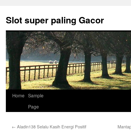
Skip
to
Slot super paling Gacor
content
Home
Sample
Page
←
Aladin138 Selalu Kasih Energi Positif
Mantap