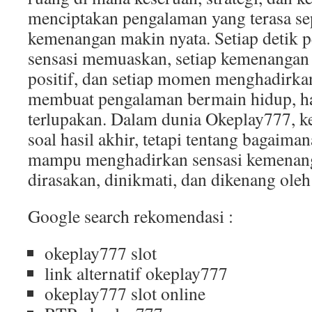
menciptakan pengalaman yang terasa se
kemenangan makin nyata. Setiap detik
sensasi memuaskan, setiap kemenanga
positif, dan setiap momen menghadirka
membuat pengalaman bermain hidup, ha
terlupakan. Dalam dunia Okeplay777, k
soal hasil akhir, tetapi tentang bagaiman
mampu menghadirkan sensasi kemenang
dirasakan, dinikmati, dan dikenang oleh
Google search rekomendasi :
okeplay777 slot
link alternatif okeplay777
okeplay777 slot online