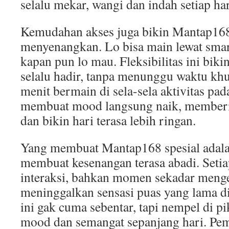
selalu mekar, wangi dan indah setiap har
Kemudahan akses juga bikin Mantap16
menyenangkan. Lo bisa main lewat sma
kapan pun lo mau. Fleksibilitas ini bik
selalu hadir, tanpa menunggu waktu kh
menit bermain di sela-sela aktivitas pa
membuat mood langsung naik, memberik
dan bikin hari terasa lebih ringan.
Yang membuat Mantap168 spesial adalah
membuat kesenangan terasa abadi. Seti
interaksi, bahkan momen sekadar mengek
meninggalkan sensasi puas yang lama di
ini gak cuma sebentar, tapi nempel di 
mood dan semangat sepanjang hari. Pem