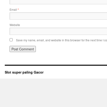
Email
*
Website
Save my name, email, and website in this browser for the next time I 
Slot super paling Gacor