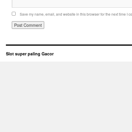
Save my name, email, and website in this browser for the next time I 
Slot super paling Gacor