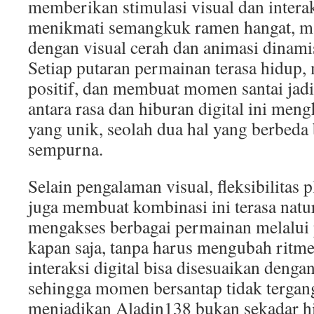
memberikan stimulasi visual dan interak
menikmati semangkuk ramen hangat, ma
dengan visual cerah dan animasi dinami
Setiap putaran permainan terasa hidup
positif, dan membuat momen santai jadi
antara rasa dan hiburan digital ini me
yang unik, seolah dua hal yang berbeda 
sempurna.
Selain pengalaman visual, fleksibilitas
juga membuat kombinasi ini terasa natu
mengakses berbagai permainan melalui p
kapan saja, tanpa harus mengubah ritme
interaksi digital bisa disesuaikan den
sehingga momen bersantap tidak tergangg
menjadikan Aladin138 bukan sekadar h