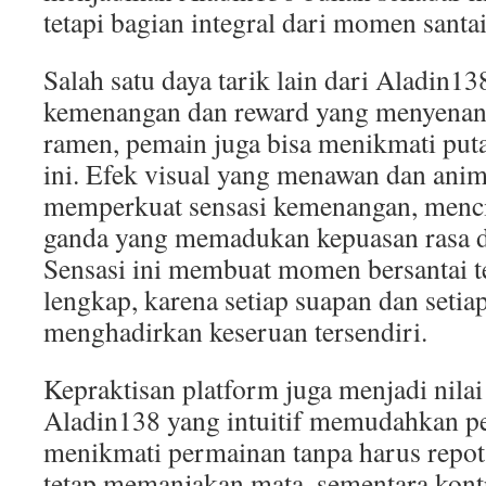
tetapi bagian integral dari momen santai 
Salah satu daya tarik lain dari Aladin13
kemenangan dan reward yang menyenan
ramen, pemain juga bisa menikmati puta
ini. Efek visual yang menawan dan anim
memperkuat sensasi kemenangan, menc
ganda yang memadukan kepuasan rasa dan
Sensasi ini membuat momen bersantai te
lengkap, karena setiap suapan dan setia
menghadirkan keseruan tersendiri.
Kepraktisan platform juga menjadi nila
Aladin138 yang intuitif memudahkan p
menikmati permainan tanpa harus repot.
tetap memanjakan mata, sementara kon