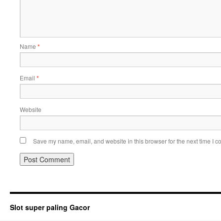
Name
*
Email
*
Website
Save my name, email, and website in this browser for the next time I 
Slot super paling Gacor