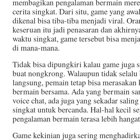
membagikan pengalaman bermain merek
cerita singkat. Dari situ, game yang awal
dikenal bisa tiba-tiba menjadi viral. O
keseruan itu jadi penasaran dan akhirn
waktu singkat, game tersebut bisa menj
di mana-mana.
Tidak bisa dipungkiri kalau game juga s
buat nongkrong. Walaupun tidak selalu
langsung, pemain tetap bisa merasakan
bermain bersama. Ada yang bermain sam
voice chat, ada juga yang sekadar salin
singkat untuk bercanda. Hal-hal kecil s
pengalaman bermain terasa lebih hanga
Game kekinian juga sering menghadirka