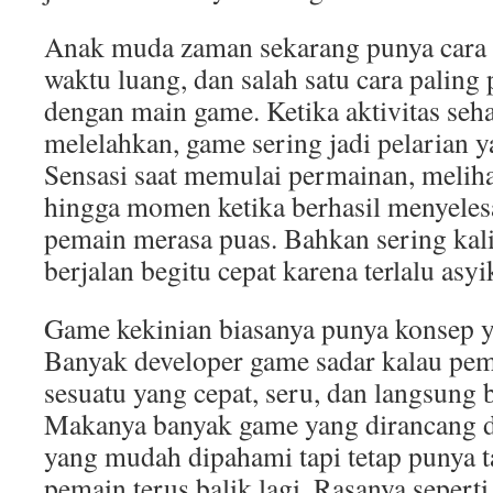
Anak muda zaman sekarang punya cara 
waktu luang, dan salah satu cara paling 
dengan main game. Ketika aktivitas seha
melelahkan, game sering jadi pelarian
Sensasi saat memulai permainan, meliha
hingga momen ketika berhasil menyeles
pemain merasa puas. Bahkan sering kali
berjalan begitu cepat karena terlalu asy
Game kekinian biasanya punya konsep ya
Banyak developer game sadar kalau pe
sesuatu yang cepat, seru, dan langsung 
Makanya banyak game yang dirancang 
yang mudah dipahami tapi tetap punya t
pemain terus balik lagi. Rasanya sepert