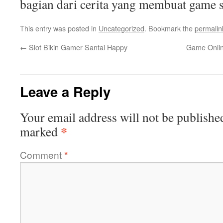
bagian dari cerita yang membuat game s
This entry was posted in
Uncategorized
. Bookmark the
permalin
←
Slot Bikin Gamer Santai Happy
Game Onlin
Leave a Reply
Your email address will not be publishe
*
marked
Comment
*