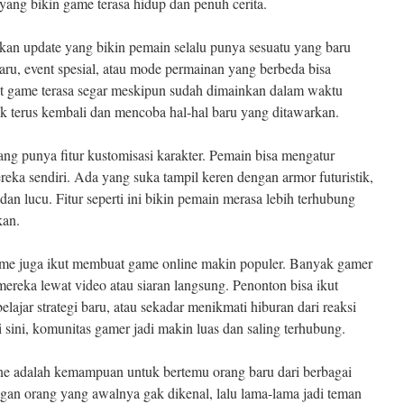
 yang bikin game terasa hidup dan penuh cerita.
kan update yang bikin pemain selalu punya sesuatu yang baru
aru, event spesial, atau mode permainan yang berbeda bisa
t game terasa segar meskipun sudah dimainkan dalam waktu
k terus kembali dan mencoba hal-hal baru yang ditawarkan.
ang punya fitur kustomisasi karakter. Pemain bisa mengatur
reka sendiri. Ada yang suka tampil keren dengan armor futuristik,
dan lucu. Fitur seperti ini bikin pemain merasa lebih terhubung
kan.
me juga ikut membuat game online makin populer. Banyak gamer
reka lewat video atau siaran langsung. Penonton bisa ikut
lajar strategi baru, atau sekadar menikmati hiburan dari reaksi
 sini, komunitas gamer jadi makin luas dan saling terhubung.
ine adalah kemampuan untuk bertemu orang baru dari berbagai
gan orang yang awalnya gak dikenal, lalu lama-lama jadi teman