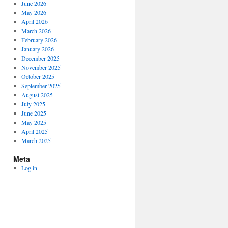
June 2026
May 2026
April 2026
March 2026
February 2026
January 2026
December 2025
November 2025
October 2025
September 2025
August 2025
July 2025
June 2025
May 2025
April 2025
March 2025
Meta
Log in