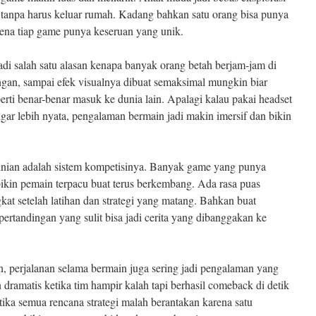
tanpa harus keluar rumah. Kadang bahkan satu orang bisa punya
rena tiap game punya keseruan yang unik.
di salah satu alasan kenapa banyak orang betah berjam-jam di
ungan, sampai efek visualnya dibuat semaksimal mungkin biar
perti benar-benar masuk ke dunia lain. Apalagi kalau pakai headset
gar lebih nyata, pengalaman bermain jadi makin imersif dan bikin
kinian adalah sistem kompetisinya. Banyak game yang punya
ikin pemain terpacu buat terus berkembang. Ada rasa puas
ngkat setelah latihan dan strategi yang matang. Bahkan buat
rtandingan yang sulit bisa jadi cerita yang dibanggakan ke
, perjalanan selama bermain juga sering jadi pengalaman yang
ramatis ketika tim hampir kalah tapi berhasil comeback di detik
ika semua rencana strategi malah berantakan karena satu