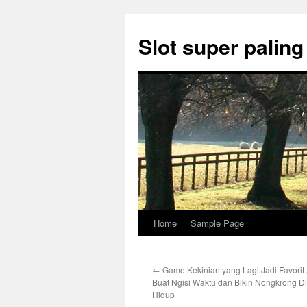
Skip
to
Slot super palin
content
Home
Sample Page
←
Game Kekinian yang Lagi Jadi Favorit
Buat Ngisi Waktu dan Bikin Nongkrong Di
Hidup