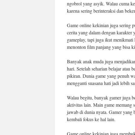
ngobrol yang asyik. Walau cuma ke
karena sering berinteraksi dan bek
Game online kekinian juga sering 
cerita yang dalam dengan karakter
gameplay, tapi juga ikut menikmati
menonton film panjang yang bisa kit
Banyak anak muda juga menjadikan g
hari. Setelah seharian belajar atau
pikiran. Dunia game yang penuh wa
mengganti suasana hati jadi lebih sa
Walau begitu, banyak gamer juga be
aktivitas lain. Main game memang s
jawab di dunia nyata. Gamer yang b
kembali fokus ke hal lain.
Game online kekinian juga membuk