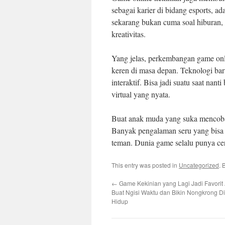
sebagai karier di bidang esports, 
sekarang bukan cuma soal hiburan,
kreativitas.
Yang jelas, perkembangan game onl
keren di masa depan. Teknologi ba
interaktif. Bisa jadi suatu saat nan
virtual yang nyata.
Buat anak muda yang suka mencoba h
Banyak pengalaman seru yang bisa 
teman. Dunia game selalu punya ceri
This entry was posted in
Uncategorized
. 
←
Game Kekinian yang Lagi Jadi Favorit
Buat Ngisi Waktu dan Bikin Nongkrong Di
Hidup