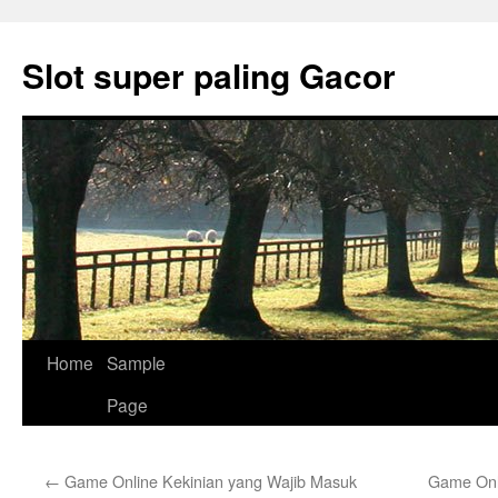
Skip
to
Slot super paling Gacor
content
Home
Sample
Page
←
Game Online Kekinian yang Wajib Masuk
Game Onl